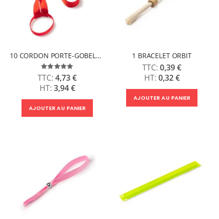
10 CORDON PORTE-GOBELET ALDAZ
1 BRACELET ORBIT
0,39 €
Évaluation:
100%
0,32 €
4,73 €
3,94 €
AJOUTER AU PANIER
AJOUTER AU PANIER