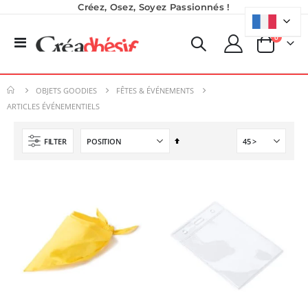
Créez, Osez, Soyez Passionnés !
produits
0
Basculer
Panier
la
Planche de Transfert DTF - Format A3 - 28 x 42 cm - Expédié en 6 heures
Nouveauté ! Tour de rangement pour Flex ou Vinyle - 36 emplacements
navigation
8,25 €
49,99 €
OBJETS GOODIES
FÊTES & ÉVÉNEMENTS
9,90 €
59,99 €
ARTICLES ÉVÉNEMENTIELS
5,40 €
À partir de
Imprimante UV LED SureColor SC-V1000 EPSON - Garantie 3 ans
Par
Rating:
FILTER
Encre pour transfert DTF - 2eme Génération - Blanc - 1L
0%
ordre
7 491,67 €
40,83 €
décroissant
8 990,00 €
49,00 €
Planche de Transfert DTF UV - Format A3 - 27 x 42 cm
7,92 €
9,50 €
6,50 €
À partir de