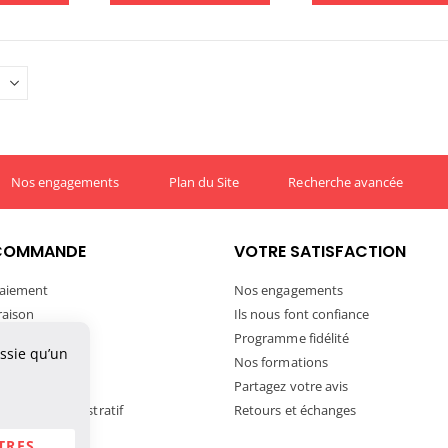
Nos engagements
Plan du Site
Recherche avancée
COMMANDE
VOTRE SATISFACTION
aiement
Nos engagements
vraison
Ils nous font confiance
ivraison
Programme fidélité
ussie qu’un
tre commande
Nos formations
ortation
Partagez votre avis
andat Administratif
Retours et échanges
TRES