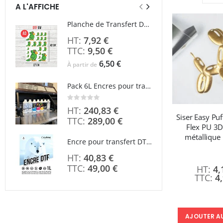
A L'AFFICHE
Planche de Transfert DTF UV - Format A3 - 27 x 42 cm
Rating
7,92 €
0%
9,50 €
6,50 €
À partir de
Pack 6L Encres pour transfert DTF avec solution de nettoyage
Rating
0%
Rating:
0%
240,83 €
Siser Easy Puf
289,00 €
Flex PU 3D 
métallique 
Encre pour transfert DTF - 2eme Génération - Blanc - 1L
40,83 €
49,00 €
4,
4
AJOUTER A