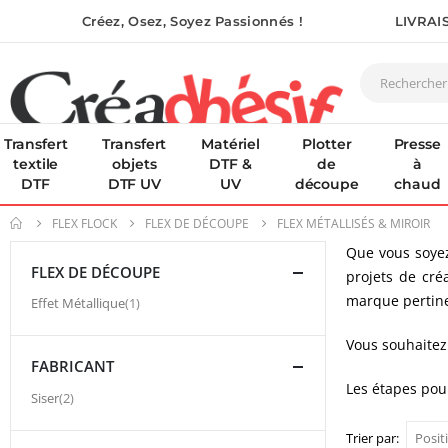
Créez, Osez, Soyez Passionnés !
LIVRAI
Transfert
Transfert
Matériel
Plotter
Presse
textile
objets
DTF &
de
à
DTF
DTF UV
UV
découpe
chaud
FLEX FLOCK
FLEX DE DÉCOUPE
FLEX MÉTALLISÉS & MIROIR
Que vous soyez
FLEX DE DÉCOUPE
projets de cré
marque pertin
article
Effet Métallique
1
Vous souhaitez
FABRICANT
Les étapes pour
article
Siser
2
Trier par