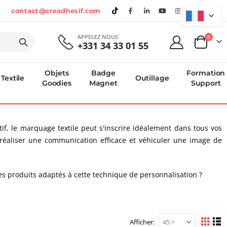
contact@creadhesif.com
APPELEZ NOUS
produi
0
+331 34 33 01 55
Panier
Objets
Badge
Formation
Textile
Outillage
Goodies
Magnet
Support
if, le marquage textile peut s'inscrire idéalement dans tous vos
ur réaliser une communication efficace et véhiculer une image de
es produits adaptés à cette technique de personnalisation ?
Afficher