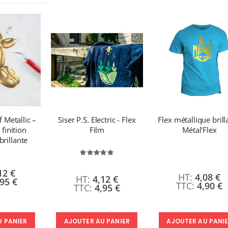
ordre
décroissant
Imprimante UV LED SureColor SC-V1000 EPSON - Garantie 3 ans
Nouveauté ! Tour de rangement pour Flex ou Vinyle - 36 emplacements
:
49,99 €
7 491,67 €
59,99 €
8 990,00 €
Planche de Transfert DTF - Format A3 - 28 x 42 cm - Expédié en 6 heures
Imprimante Versiflex Objet et Textile : Kit Versiflex SG1000
:
8,25 €
9,90 €
1 350,95 €
1 621,14 €
5,40 €
À partir de
f Metallic –
Siser P.S. Electric - Flex
Flex métallique brill
finition
Film
Métal'Flex
Formation en présentiel (demi-journée)
brillante
0,00 €
Évaluation:
100%
0,00 €
12 €
4,08 €
4,12 €
,95 €
4,90 €
4,95 €
AJOUTER AU PANI
U PANIER
AJOUTER AU PANIER