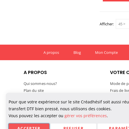
Afficher
A propos
Blog
Mon Compte
A PROPOS
VOTRE 
Qui sommes-nous?
Mode de p
Plan du site
Frais de li
Mentions légales
Délais de l
Pour que votre expérience sur le site Créadhésif soit aussi ré
Conditions générales de vente
Suivre vo
transfert DTF bien pressé, nous utilisons des cookies.
Confidentialité des données
TVA et exp
Vous pouvez les accepter ou
gérer vos préférences
.
Politique de cookies
Paiement M
ACCEPTER
REFUSER
PARAMÈ