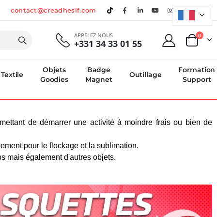
contact@creadhesif.com
APPELEZ NOUS
produi
0
+331 34 33 01 55
Panier
Objets
Badge
Formation
Textile
Outillage
Goodies
Magnet
Support
ettant de démarrer une activité à moindre frais ou bien de
ement pour le flockage et la sublimation.
bs mais également d'autres objets.