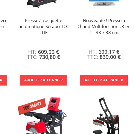
avec
Presse à casquette
Nouveauté ! Presse à
en
automatique Secabo TCC
Chaud Multifonctions 8 en
LITE
1 - 38 x 38 cm
609,00 €
699,17 €
730,80 €
839,00 €
ER
AJOUTER AU PANIER
AJOUTER AU PANIER