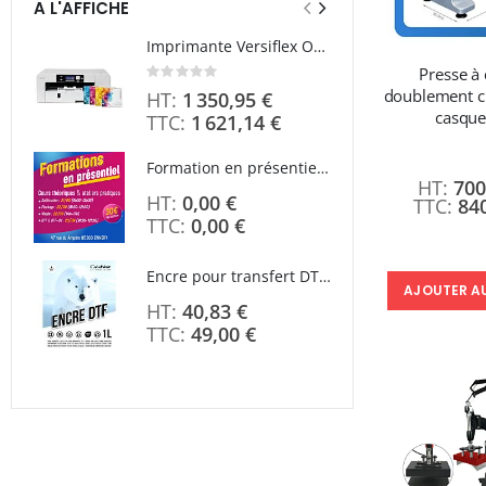
A L'AFFICHE
Imprimante Versiflex Objet et Textile : Kit Versiflex SG1000
Rating:
Presse à
0%
doublement ch
1 350,95 €
casque
1 621,14 €
À parti
Formation en présentiel (demi-journée)
700
0,00 €
84
Rating
0%
0,00 €
Encre pour transfert DTF - 2eme Génération - Blanc - 1L
AJOUTER A
40,83 €
49,00 €