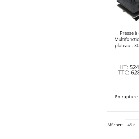
Presse à
Multifoncti
plateau : 3
524
62
En rupture 
Afficher