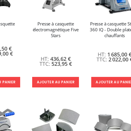
asquette
Presse à casquette
Presse à casquette S
électromagnétique Five
360 IQ - Double pla
Stars
chauffants
,50 €
9,00 €
1 685,00 
436,62 €
2 022,00 
523,95 €
U PANIER
AJOUTER AU PANI
AJOUTER AU PANIER