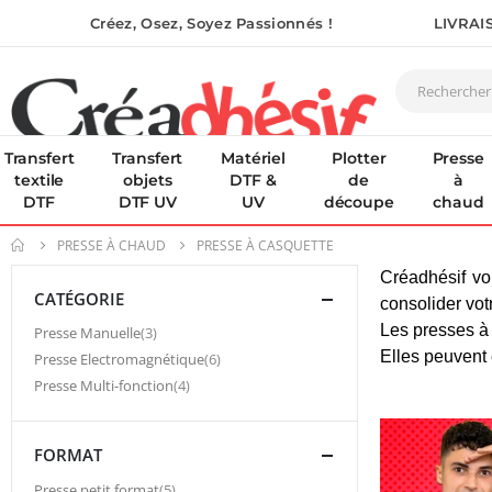
Créez, Osez, Soyez Passionnés !
LIVRAI
Transfert
Transfert
Matériel
Plotter
Presse
textile
objets
DTF &
de
à
DTF
DTF UV
UV
découpe
chaud
PRESSE À CHAUD
PRESSE À CASQUETTE
Créadhésif vo
CATÉGORIE
consolider vot
Les presses à 
article
Presse Manuelle
3
Elles peuvent 
article
Presse Electromagnétique
6
article
Presse Multi-fonction
4
FORMAT
article
Presse petit format
5