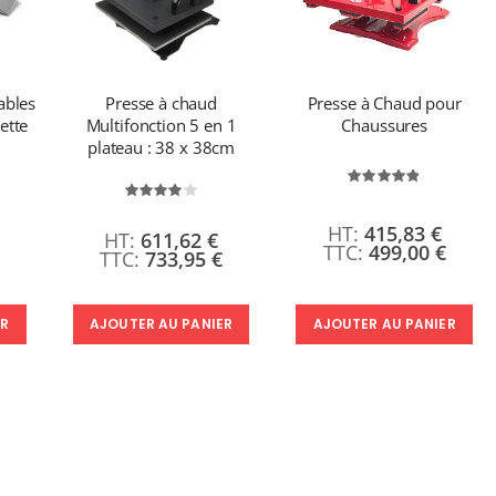
ables
Presse à chaud
Presse à Chaud pour
ette
Multifonction 5 en 1
Chaussures
plateau : 38 x 38cm
Évaluation:
97%
Évaluation:
80%
415,83 €
611,62 €
499,00 €
733,95 €
ER
AJOUTER AU PANIER
AJOUTER AU PANIER