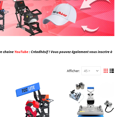
re chaine
YouTube
: Créadhésif ! Vous pouvez également vous inscrire à
Afficher
Afficher
Grille
Li
en