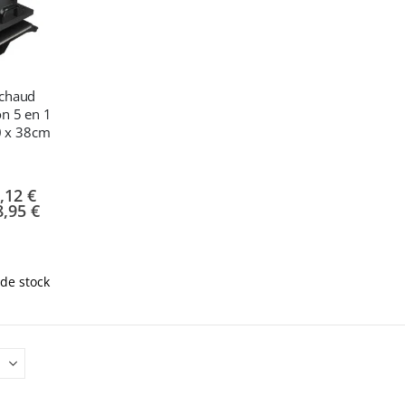
 chaud
on 5 en 1
0 x 38cm
,12 €
8,95 €
de stock