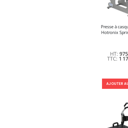
Presse à casqu
Hotronix Spri
975
1 1
AJOUTER A