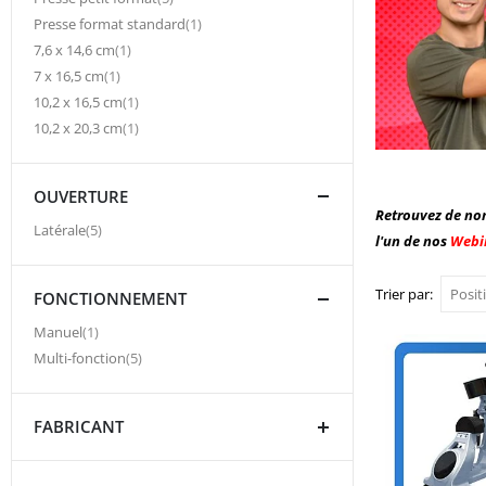
article
Presse format standard
1
article
7,6 x 14,6 cm
1
article
7 x 16,5 cm
1
article
10,2 x 16,5 cm
1
article
10,2 x 20,3 cm
1
OUVERTURE
Retrouvez de nom
article
Latérale
5
l'un de nos
Webi
Trier par
FONCTIONNEMENT
article
Manuel
1
article
Multi-fonction
5
FABRICANT