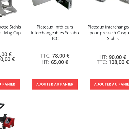
ette Stahls
Plateaux inférieurs
Plateaux interchange
nt Mag Cap
interchangeables Secabo
pour presse à Casqu
TCC
Stahls
,00 €
78,00 €
90,00 €
70,00 €
65,00 €
108,00 €
U PANIER
AJOUTER AU PANIER
AJOUTER AU PANI