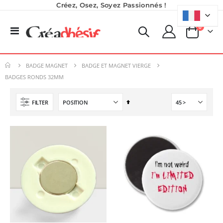
Créez, Osez, Soyez Passionnés !
produits
0
Basculer
Panier
la
Pack 6L Encres pour transfert DTF avec solution de nettoyage
Imprimante UV LED SureColor SC-V1000 EPSON - Garantie 3 ans
navigation
Rating:
Rating:
0%
0%
240,83 €
7 491,67 €
BADGE MAGNET
BADGE ET MAGNET VIERGE
289,00 €
8 990,00 €
BADGES RONDS 32MM
Planche de Transfert DTF UV - Format A3 - 27 x 42 cm
Planche de Transfert DTF - Format A3 - 28 x 42 cm - Expédié en 6 heures
Par
FILTER
7,92 €
8,25 €
ordre
9,50 €
9,90 €
décroissant
6,50 €
5,40 €
À partir de
À partir de
Encre pour transfert DTF - 2eme Génération - Blanc - 1L
40,83 €
49,00 €