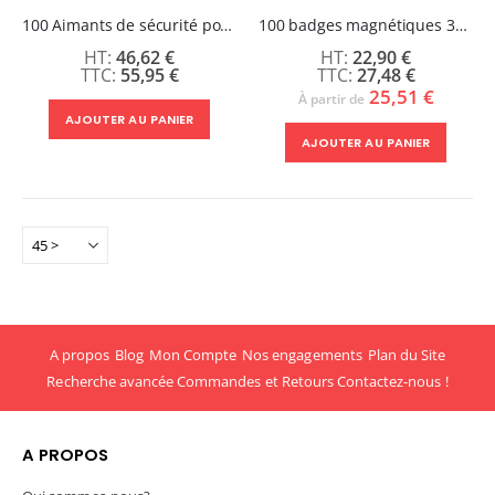
100 Aimants de sécurité pour Badges magnétiques
100 badges magnétiques 32mm
46,62 €
22,90 €
55,95 €
27,48 €
25,51 €
À partir de
AJOUTER AU PANIER
AJOUTER AU PANIER
A propos
Blog
Mon Compte
Nos engagements
Plan du Site
Recherche avancée
Commandes et Retours
Contactez-nous !
A PROPOS