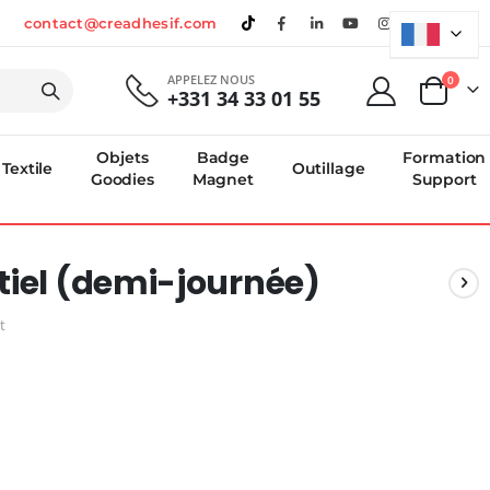
contact@creadhesif.com
APPELEZ NOUS
produi
0
+331 34 33 01 55
Panier
Objets
Badge
Formation
Textile
Outillage
Goodies
Magnet
Support
tiel (demi-journée)
t