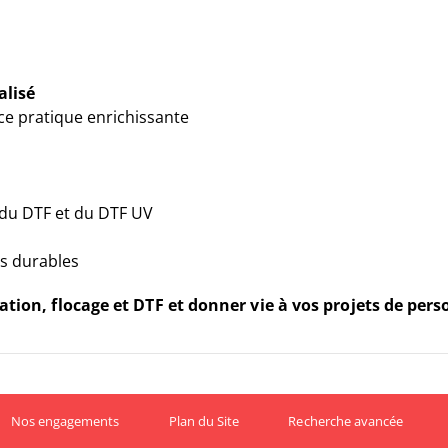
alisé
e pratique enrichissante
, du DTF et du DTF UV
ns durables
ion, flocage et DTF et donner vie à vos projets de perso
Nos engagements
Plan du Site
Recherche avancée