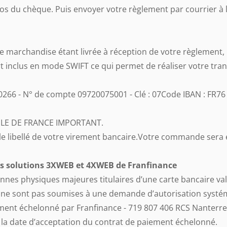
du chèque. Puis envoyer votre règlement par courrier à l
 marchandise étant livrée à réception de votre règlement, no
t inclus en mode SWIFT ce qui permet de réaliser votre tran
0266 - N° de compte 09720075001 - Clé : 07Code IBAN : FR7
E ILE DE FRANCE IMPORTANT.
e libellé de votre virement bancaire.Votre commande sera 
 les solutions 3XWEB et 4XWEB de Franfinance
s physiques majeures titulaires d’une carte bancaire val
s ne sont pas soumises à une demande d’autorisation systé
ement échelonné par Franfinance - 719 807 406 RCS Nanterre 
e la date d’acceptation du contrat de paiement échelonné.