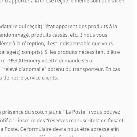
er d’apporter à la chose reçue le même soin que s’il en
ndataire qui reçoit) l’état apparent des produits à la
is endommagé, produits cassés, etc…) nous vous
ème à la réception, il est indispensable que vous
allage(s) compris). Si les produits nécessitent d’être
arc - 95300 Ennery » Cette demande sera
u "relevé d'anomalie" obtenu du transporteur. En cas
de notre service clients.
a présence du scotch jaune " La Poste ") vous pouvez
tif à : - inscrire des "réserves manuscrites" en faisant
 la Poste. Ce formulaire devra nous être adressé afin