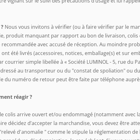
 vigilant sur le suivi des précautions d’usage et lui rappel
 ?
Nous vous invitons à vérifier (ou à faire vérifier par le ma
ie, produit manquant par rapport au bon de livraison, col
ttre recommandée avec accusé de réception. Au moindre probl
 ont été livrés (accessoires, notices, emballage(s) et sur emb
courrier simple libellée à « Société LUMINOL - 5, rue du P
adressé au transporteur ou du "constat de spoliation" ou d
e du numéro de retour peut être faite par téléphone auprès 
ment réagir ?
si le colis arrive ouvert et/ou endommagé (notamment avec l
aire décidez d’accepter la marchandise, vous devez être atten
n "relevé d'anomalie " comme le stipule la réglementation de