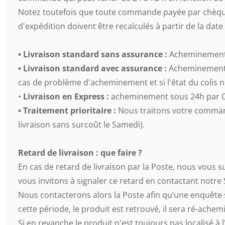
Notez toutefois que toute commande payée par chèque ou
d'expédition doivent être recalculés à partir de la d
• Livraison standard sans assurance :
Acheminement s
• Livraison standard avec assurance :
Acheminement s
cas de problème d'acheminement et si l'état du colis n
•
Livraison en Express :
acheminement sous 24h par C
• Traitement prioritaire :
Nous traitons votre command
livraison sans surcoût le Samedi).
Retard de livraison : que faire ?
En cas de retard de livraison par la Poste, nous vous s
vous invitons à signaler ce retard en contactant notre
Nous contacterons alors la Poste afin qu’une enquête 
cette période, le produit est retrouvé, il sera ré-achem
Si en revanche le produit n'est toujours pas localisé à 