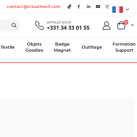
contact@creadhesif.com
APPELEZ NOUS
produi
0
+331 34 33 01 55
Panier
Objets
Badge
Formation
Textile
Outillage
Goodies
Magnet
Support