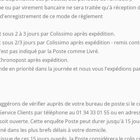
 par virement bancaire ne sera traitée qu'à réception du so
ate d'enregistrement de ce mode de règlement
ous 2 à 3 jours par Colissimo après expédition.
ous 2/3 jours par Colissimo après expédition - remis cont
'est pas indiqué par la Poste comme Livré.
hronopost après expédition.
e en priorité dans la journée et nous vous l'expédions par
uggérons de vérifier auprès de votre bureau de poste si le co
 Service Clients par téléphone au 01 34 33 01 55 ou en adr
soit ouverte. Cette enquête Poste peut durer jusqu'à 15 jou
iné dans les plus brefs délais à votre domicile.
l'issue de ces 15 jours ouvrés, la Poste considérera le coli