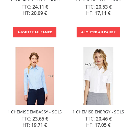
49,99 €
9,50 €
24,11 €
20,53 €
59,99 €
20,09 €
17,11 €
6,50 €
À partir de
Pack 6L Encres pour transfert DTF avec solution de nettoyage
Imprimante UV LED SureColor SC-V1000 EPSON - Garantie 3 ans
Rating:
0%
Rating:
AJOUTER AU PANIER
AJOUTER AU PANIER
240,83 €
0%
7 491,67 €
289,00 €
8 990,00 €
Encre pour transfert DTF - 2eme Génération - Blanc - 1L
40,83 €
49,00 €
1 CHEMISE EMBASSY - SOLS
1 CHEMISE ENERGY - SOLS
23,65 €
20,46 €
19,71 €
17,05 €