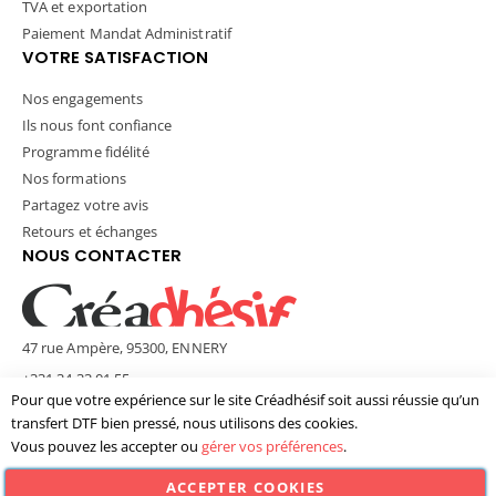
TVA et exportation
Paiement Mandat Administratif
VOTRE SATISFACTION
Nos engagements
Ils nous font confiance
Programme fidélité
Nos formations
Partagez votre avis
Retours et échanges
NOUS CONTACTER
47 rue Ampère, 95300, ENNERY
+331 34 33 01 55
Pour que votre expérience sur le site Créadhésif soit aussi réussie qu’un
contact@creadhesif.com
transfert DTF bien pressé, nous utilisons des cookies.
Lun - Ven / 9h30 - 12h00 & 14h00 - 17h00
Vous pouvez les accepter ou
gérer vos préférences
.
ACCEPTER COOKIES