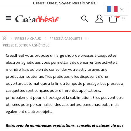
Créez, Osez, Soyez Passionnés !
produits
0
Basculer
Panier
la
navigation
PRESSE À CHAUD
PRESSE À CASQUETTE
PRESSE ELECTROMAGNÉTIQUE
Créadhésif vous propose un large choix de presses à casquettes
Planche de Transfert DTF - Format A3 - 28 x 42 cm - Expédié en 6 heures
Imprimante Versiflex Objet et Textile : Kit Versiflex SG1000
électromagnétiques vous permettant de démarrer une activité à
Rating:
8,25 €
moindre frais ou bien de consolider votre activité avec une
0%
1 350,95 €
9,90 €
production soutenue. Très pratiques, elles disposent d'une
1 621,14 €
5,40 €
À partir de
ouverture automatique à la fin du temps de pressage. Les presses à
Pack 6L Encres pour transfert DTF avec solution de nettoyage
casquettes sont conçues pour différentes applications,
Imprimante UV LED SureColor SC-V1000 EPSON - Garantie 3 ans
Rating:
principalement pour le flockage et la sublimation. Elles peuvent être
0%
Rating:
240,83 €
0%
utilisées pour personnaliser des casquettes, bandanas, bobs mais
7 491,67 €
289,00 €
également d'autres objets.
8 990,00 €
Retrouvez de nombreuses explications, conseils et astuces via nos
Nouveauté ! Tour de rangement pour Flex ou Vinyle - 36 emplacements