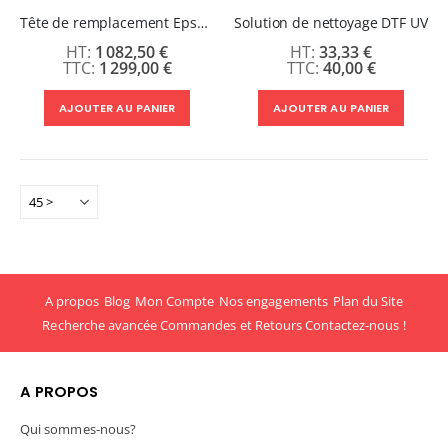
Tête de remplacement Epson I3200U1 pour imprimante DTF UV
Solution de nettoyage DTF UV
1 082,50 €
33,33 €
1 299,00 €
40,00 €
AJOUTER AU PANIER
AJOUTER AU PANIER
A propos
Blog
Mon Compte
Nos engagements
Plan du Site
Recherche avancée
Commandes et Retours
Contactez-nous !
A PROPOS
Qui sommes-nous?