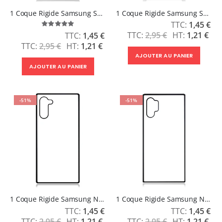
1 Coque Rigide Samsung S10E
1 Coque Rigide Samsung S10 Plus
Prix
1,45 €
Évaluation:
Spécial
100%
Prix
2,95 €
1,21 €
1,45 €
Spécial
2,95 €
1,21 €
AJOUTER AU PANIER
AJOUTER AU PANIER
-51%
-51%
1 Coque Rigide Samsung Note 10
1 Coque Rigide Samsung Note 10 Plus
Prix
Prix
1,45 €
1,45 €
Spécial
Spécial
2,95 €
1,21 €
2,95 €
1,21 €