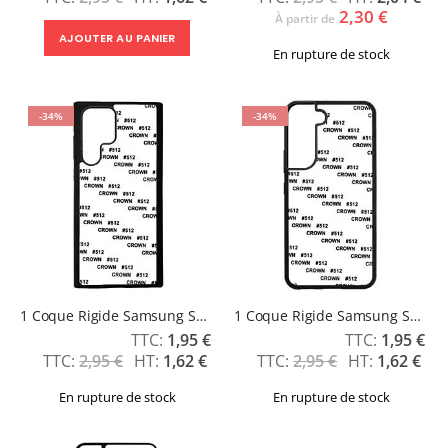
2,30 €
À partir de
AJOUTER AU PANIER
En rupture de stock
-34%
-34%
1 Coque Rigide Samsung S22 ultra
1 Coque Rigide Samsung S22 PLUS
Prix
Prix
1,95 €
1,95 €
Spécial
Spécial
2,95 €
1,62 €
2,95 €
1,62 €
En rupture de stock
En rupture de stock