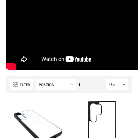
8 990,00 €
Encre pour transfert DTF - 2eme Génération - Blanc - 1L
40,83 €
49,00 €
Par
FILTER
ordre
décroissant