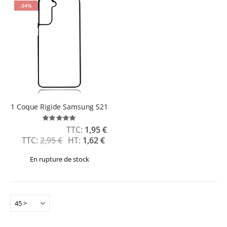
-34%
1 Coque Rigide Samsung S21
Évaluation:
100%
Prix
1,95 €
Spécial
2,95 €
1,62 €
En rupture de stock