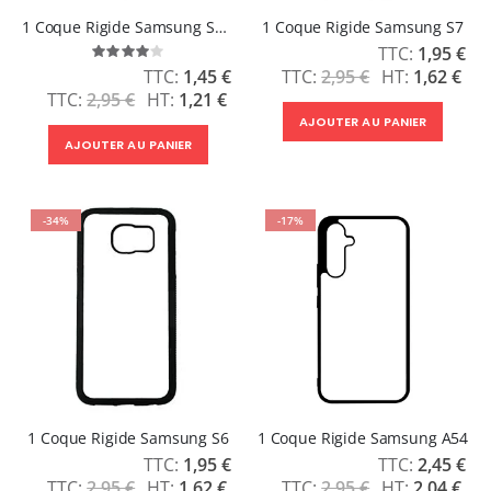
1 Coque Rigide Samsung S8 Plus
1 Coque Rigide Samsung S7
Prix
1,95 €
Évaluation:
Spécial
80%
Prix
2,95 €
1,62 €
1,45 €
Spécial
2,95 €
1,21 €
AJOUTER AU PANIER
AJOUTER AU PANIER
-34%
-17%
1 Coque Rigide Samsung S6
1 Coque Rigide Samsung A54
Prix
Prix
1,95 €
2,45 €
Spécial
Spécial
2,95 €
1,62 €
2,95 €
2,04 €