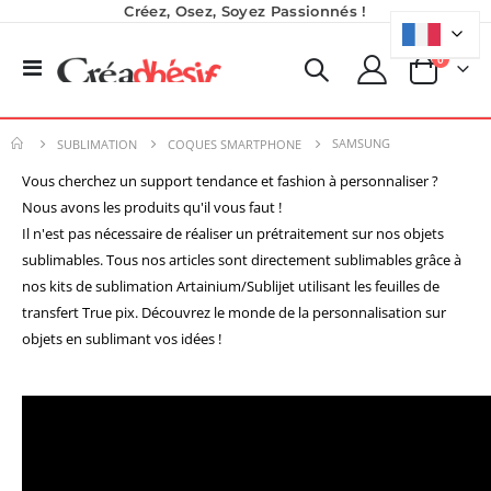
Créez, Osez, Soyez Passionnés !
produits
0
Basculer
Panier
la
navigation
SAMSUNG
SUBLIMATION
COQUES SMARTPHONE
Vous cherchez un support tendance et fashion à personnaliser ?
Nous avons les produits qu'il vous faut !
Il n'est pas nécessaire de réaliser un prétraitement sur nos objets
sublimables. Tous nos articles sont directement sublimables grâce à
nos kits de sublimation Artainium/Sublijet utilisant les feuilles de
Planche de Transfert DTF UV - Format A3 - 27 x 42 cm
Formation en présentiel (demi-journée)
transfert True pix. Découvrez le monde de la personnalisation sur
7,92 €
0,00 €
objets en sublimant vos idées !
9,50 €
0,00 €
6,50 €
À partir de
Imprimante Versiflex Objet et Textile : Kit Versiflex SG1000
Imprimante UV LED SureColor SC-V1000 EPSON - Garantie 3 ans
Rating:
0%
Rating:
1 350,95 €
0%
7 491,67 €
1 621,14 €