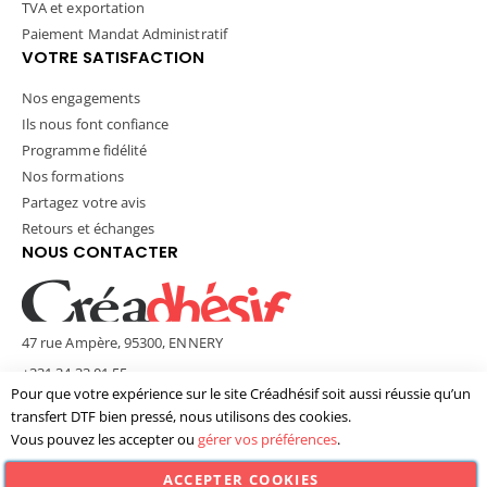
TVA et exportation
Paiement Mandat Administratif
VOTRE SATISFACTION
Nos engagements
Ils nous font confiance
Programme fidélité
Nos formations
Partagez votre avis
Retours et échanges
NOUS CONTACTER
47 rue Ampère, 95300, ENNERY
+331 34 33 01 55
Pour que votre expérience sur le site Créadhésif soit aussi réussie qu’un
contact@creadhesif.com
transfert DTF bien pressé, nous utilisons des cookies.
Lun - Ven / 9h30 - 12h00 & 14h00 - 17h00
Vous pouvez les accepter ou
gérer vos préférences
.
ACCEPTER COOKIES