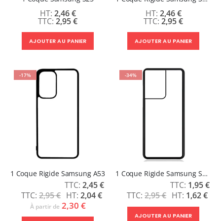
2,46 €
2,46 €
2,95 €
2,95 €
AJOUTER AU PANIER
AJOUTER AU PANIER
-17%
-34%
1 Coque Rigide Samsung A53
1 Coque Rigide Samsung S21 Ultra
Prix
Prix
2,45 €
1,95 €
Spécial
Spécial
2,95 €
2,04 €
2,95 €
1,62 €
2,30 €
À partir de
AJOUTER AU PANIER