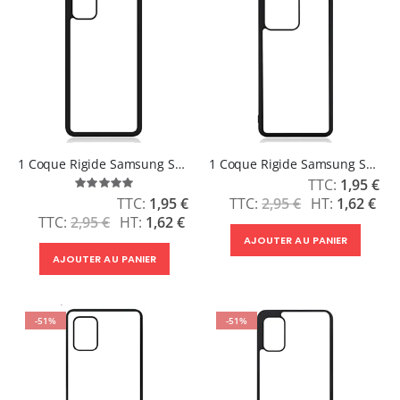
1 Coque Rigide Samsung S20 Plus
1 Coque Rigide Samsung S20 Ultra
Prix
1,95 €
Évaluation:
Spécial
100%
Prix
2,95 €
1,62 €
1,95 €
Spécial
2,95 €
1,62 €
AJOUTER AU PANIER
AJOUTER AU PANIER
-51%
-51%