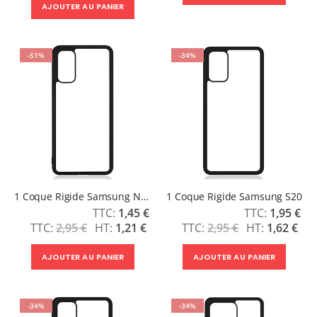
AJOUTER AU PANIER
-51%
-34%
1 Coque Rigide Samsung Note 20
1 Coque Rigide Samsung S20
Prix
Prix
1,45 €
1,95 €
Spécial
Spécial
2,95 €
1,21 €
2,95 €
1,62 €
AJOUTER AU PANIER
AJOUTER AU PANIER
-34%
-34%