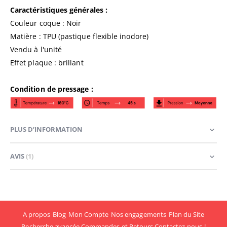
Caractéristiques générales :
Couleur coque : Noir
Matière : TPU (pastique flexible inodore)
Vendu à l'unité
Effet plaque : brillant
Condition de pressage :
PLUS D’INFORMATION
AVIS
1
A propos
Blog
Mon Compte
Nos engagements
Plan du Site
Recherche avancée
Commandes et Retours
Contactez-nous !