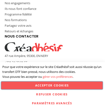
Nos engagements
Ils nous font confiance
Programme fidélité
Nos formations
Partagez votre avis
Retours et échanges
NOUS CONTACTER
47 rue Ampère, 95300, ENNERY
+331 34 33 01 55
Pour que votre expérience sur le site Créadhésif soit aussi réussie qu’un
contact@creadhesif.com
transfert DTF bien pressé, nous utilisons des cookies.
Lun - Ven / 9h30 - 12h00 & 14h00 - 17h00
Vous pouvez les accepter ou
gérer vos préférences
.
ACCEPTER COOKIES
© Créadhésif 2025. Tous Droits Réservés.
REFUSER COOKIES
PARAMÈTRES AVANCÉS