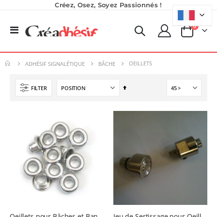
Créez, Osez, Soyez Passionnés !
produits
0
Basculer
Panier
la
Imprimante UV LED SureColor SC-V1000 EPSON - Garantie 3 ans
Nouveauté ! Tour de rangement pour Flex ou Vinyle - 36 emplacements
navigation
Rating:
0%
49,99 €
OEILLETS
7 491,67 €
ADHÉSIF SIGNALÉTIQUE
BÂCHE
59,99 €
8 990,00 €
Par
FILTER
Pack 6L Encres pour transfert DTF avec solution de nettoyage
Encre pour transfert DTF - 2eme Génération - Blanc - 1L
ordre
Rating:
0%
décroissant
40,83 €
240,83 €
49,00 €
289,00 €
Planche de Transfert DTF UV - Format A3 - 27 x 42 cm
7,92 €
9,50 €
6,50 €
À partir de
Oeillets pour Bâches et Banderoles
Jeu de Sertissage pour Oeillets