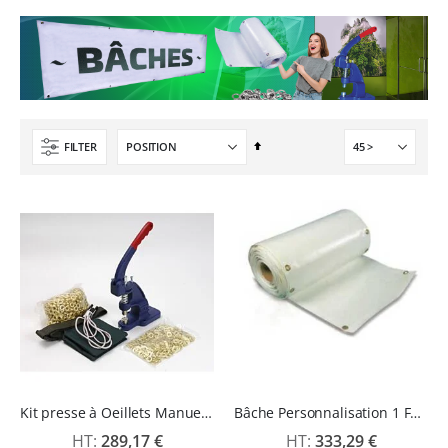
0%
1 350,95 €
49,99 €
1 621,14 €
59,99 €
Pack 6L Encres pour transfert DTF avec solution de nettoyage
Rating:
0%
240,83 €
Par
FILTER
289,00 €
ordre
décroissant
Kit presse à Oeillets Manuelle avec 1000 œillets 10 mm Nickel
Bâche Personnalisation 1 Face - Rouleaux
289,17 €
333,29 €