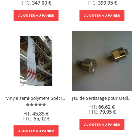
347,00 €
399,95 €
AJOUTER AU PANIER
AJOUTER AU PANIER
Vinyle semi-polymère Spécial Bâche - Blanc & Noir -
Jeu de Sertissage pour Oeillets
Évaluation:
66,62 €
100%
79,95 €
45,85 €
55,02 €
AJOUTER AU PANIER
AJOUTER AU PANIER