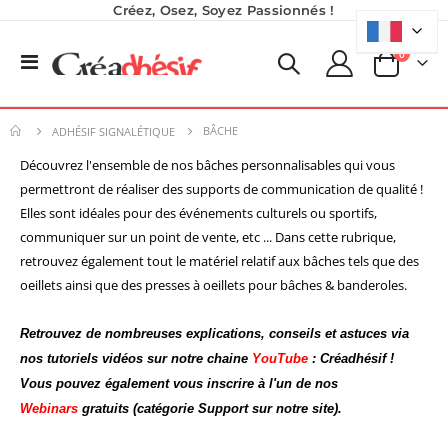
Créez, Osez, Soyez Passionnés !
produits
0
Basculer
Panier
la
navigation
BÂCHE
ADHÉSIF SIGNALÉTIQUE
Découvrez l'ensemble de nos bâches personnalisables qui vous
permettront de réaliser des supports de communication de qualité !
Elles sont idéales pour
des événements culturels ou sportifs,
communiquer sur un point de vente, etc ...
Dans cette rubrique,
retrouvez également tout le matériel relatif aux bâches tels que des
oeillets ainsi que des presses à oeillets pour bâches & banderoles.
Imprimante UV LED SureColor SC-V1000 EPSON - Garantie 3 ans
Planche de Transfert DTF UV - Format A3 - 27 x 42 cm
Retrouvez de nombreuses explications, conseils et astuces via
Rating:
7,92 €
0%
nos tutoriels vidéos sur notre chaine
YouTube
: Créadhésif !
7 491,67 €
9,50 €
Vous pouvez également vous inscrire à l'un de nos
8 990,00 €
6,50 €
À partir de
Webinars
gratuits (catégorie Support sur notre site).
Imprimante Versiflex Objet et Textile : Kit Versiflex SG1000
Nouveauté ! Tour de rangement pour Flex ou Vinyle - 36 emplacements
Rating: