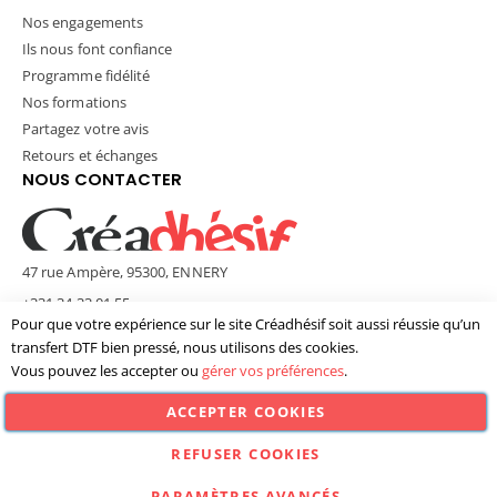
Nos engagements
Ils nous font confiance
Programme fidélité
Nos formations
Partagez votre avis
Retours et échanges
NOUS CONTACTER
47 rue Ampère, 95300, ENNERY
+331 34 33 01 55
Pour que votre expérience sur le site Créadhésif soit aussi réussie qu’un
contact@creadhesif.com
transfert DTF bien pressé, nous utilisons des cookies.
Lun - Ven / 9h30 - 12h00 & 14h00 - 17h00
Vous pouvez les accepter ou
gérer vos préférences
.
ACCEPTER COOKIES
© Créadhésif 2025. Tous Droits Réservés.
REFUSER COOKIES
PARAMÈTRES AVANCÉS