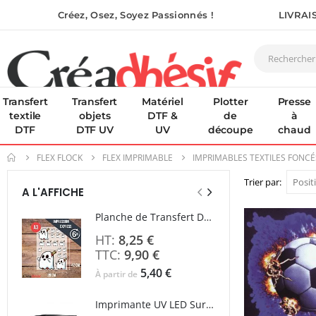
Créez, Osez, Soyez Passionnés !
LIVRAI
Transfert
Transfert
Matériel
Plotter
Presse
textile
objets
DTF &
de
à
DTF
DTF UV
UV
découpe
chaud
FLEX FLOCK
FLEX IMPRIMABLE
IMPRIMABLES TEXTILES FONCÉ
Trier par
A L'AFFICHE
Planche de Transfert DTF - Format A3 - 28 x 42 cm - Expédié en 6 heures
8,25 €
9,90 €
5,40 €
À partir de
Rating
Imprimante UV LED SureColor SC-V1000 EPSON - Garantie 3 ans
0%