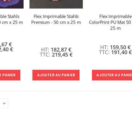
49,99 €
1 350,95 €
59,99 €
1 621,14 €
ble Stahls
Flex Imprimable Stahls
Flex Imprimable
Formation en présentiel (demi-journée)
0 cm x 25 m
Premium - 50 cm x 25 m
ColorPrint PU Mat 50
25 m
0,00 €
0,00 €
,67 €
159,50 €
2,40 €
182,87 €
191,40 €
219,45 €
AJOUTER AU PANIER
U PANIER
AJOUTER AU PANI