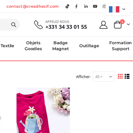
contact@creadhesif.com
APPELEZ NOUS
produi
0
+331 34 33 01 55
Panier
Objets
Badge
Formation
Textile
Outillage
Goodies
Magnet
Support
Afficher
Afficher
Grille
Li
en