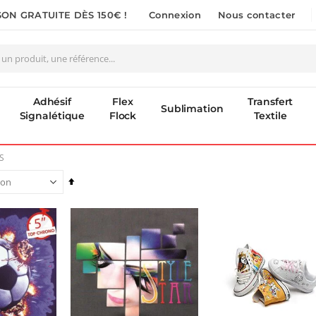
SON GRATUITE DÈS 150€ !
Connexion
Nous contacter
Adhésif
Flex
Transfert
Sublimation
Signalétique
Flock
Textile
S
Par
ordre
décroissant
Pack 6L Encres pour transfert DTF avec solution de nettoyage
Encre pour transfert DTF - 2eme Génération - Blanc - 1L
Rating:
40,83 €
0%
240,83 €
49,00 €
289,00 €
Imprimante Versiflex Objet et Textile : Kit Versiflex SG1000
Nouveauté ! Tour de rangement pour Flex ou Vinyle - 36 emplacements
: