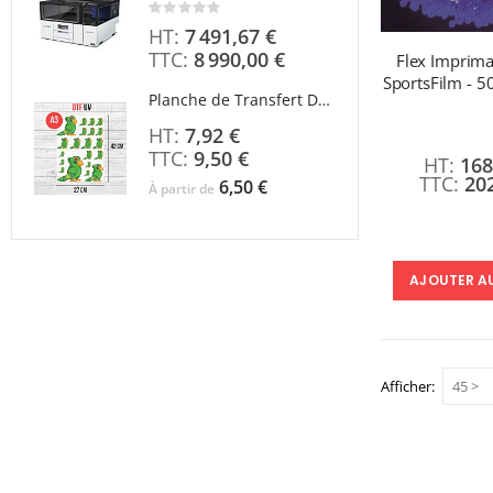
Rating:
0%
7 491,67 €
8 990,00 €
Flex Imprima
SportsFilm - 5
Planche de Transfert DTF UV - Format A3 - 27 x 42 cm
7,92 €
9,50 €
168
20
6,50 €
À partir de
AJOUTER A
Afficher