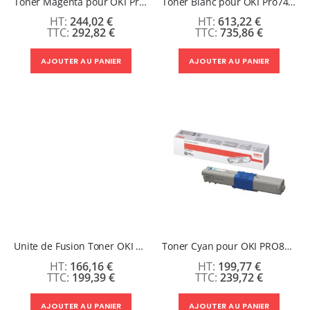
Toner Magenta pour OKI Pro7411WT
Toner Blanc pour OKI Pro7411WT
244,02 €
613,22 €
292,82 €
735,86 €
AJOUTER AU PANIER
AJOUTER AU PANIER
Unite de Fusion Toner OKI PRO7411WT/C610/C711/Pro Neon 6410/C711WT/ES7411WT
Toner Cyan pour OKI PRO8432WT
166,16 €
199,77 €
199,39 €
239,72 €
AJOUTER AU PANIER
AJOUTER AU PANIER