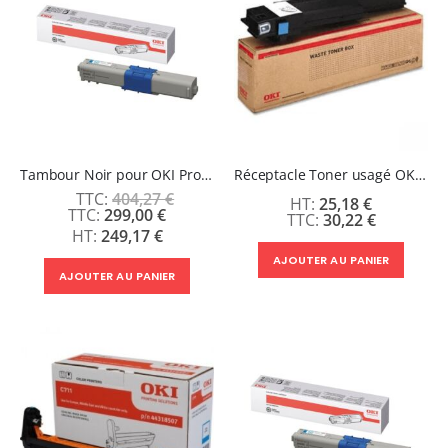
Tambour Noir pour OKI Pro9542/9541/9432
Réceptacle Toner usagé OKI PRO9542/9541/8432
404,27 €
25,18 €
Prix
299,00 €
30,22 €
Spécial
249,17 €
AJOUTER AU PANIER
AJOUTER AU PANIER