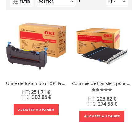
49,00 €
Par
FILTER
8 990,00 €
ordre
Planche de Transfert DTF UV - Format A3 - 27 x 42 cm
décroissant
Nouveauté ! Tour de rangement pour Flex ou Vinyle - 36 emplacements
7,92 €
49,99 €
9,50 €
59,99 €
6,50 €
À partir de
Formation en présentiel (demi-journée)
0,00 €
0,00 €
Unité de fusion pour OKI Pro9542/9541/9432
Courroie de transfert pour OKI Pro9542/9541/9432
251,71 €
Évaluation:
100%
302,05 €
228,82 €
274,58 €
AJOUTER AU PANIER
AJOUTER AU PANIER