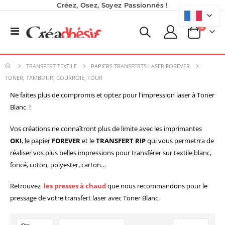
Créez, Osez, Soyez Passionnés !
produits
0
Basculer
Panier
la
navigation
TRANSFERT TEXTILE
PAPIERS TRANSFERTS LASER FOREVER
TONER, TAMBOUR, COURROIE, FOUR
Ne faites plus de compromis et optez pour l'impression laser à Toner
Blanc !
Vos créations ne connaîtront plus de limite avec les imprimantes
OKI
, le papier
FOREVER
et le
TRANSFERT RIP
qui vous permetrra de
réaliser vos plus belles impressions pour transférer sur textile blanc,
foncé, coton, polyester, carton…
Retrouvez
les presses à chaud
que nous recommandons pour le
Imprimante UV LED SureColor SC-V1000 EPSON - Garantie 3 ans
pressage de votre transfert laser avec Toner Blanc.
Encre pour transfert DTF - 2eme Génération - Blanc - 1L
Rating:
0%
40,83 €
7 491,67 €