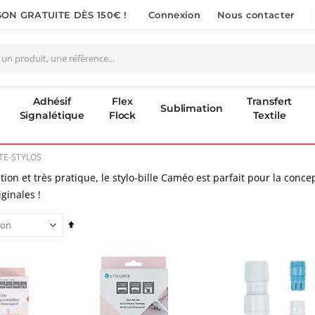
SON GRATUITE DÈS 150€ !
Connexion
Nous contacter
Adhésif
Flex
Transfert
Sublimation
Signalétique
Flock
Textile
TE-STYLOS
ation et très pratique, le stylo-bille Caméo est parfait pour la conce
iginales !
Par
ordre
décroissant
Planche de Transfert DTF UV - Format A3 - 27 x 42 cm
Nouveauté ! Tour de rangement pour Flex ou Vinyle - 36 emplacements
7,92 €
49,99 €