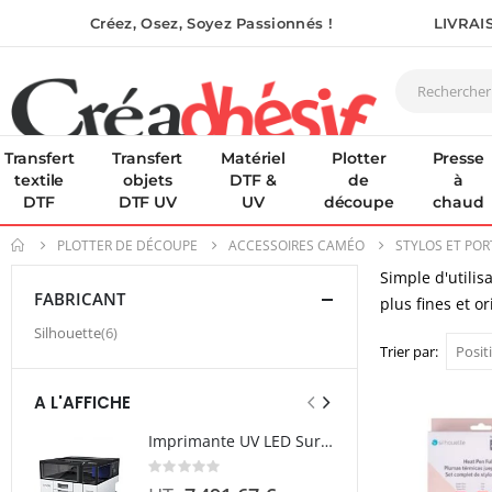
Créez, Osez, Soyez Passionnés !
LIVRAI
Transfert
Transfert
Matériel
Plotter
Presse
textile
objets
DTF &
de
à
DTF
DTF UV
UV
découpe
chaud
PLOTTER DE DÉCOUPE
ACCESSOIRES CAMÉO
STYLOS ET POR
Simple d'utilis
FABRICANT
plus fines et or
article
Silhouette
6
Trier par
A L'AFFICHE
Imprimante UV LED SureColor SC-V1000 EPSON - Garantie 3 ans
Rating:
0%