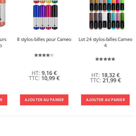
eurs
8 stylos-billes pour Cameo
Lot 24 stylos-billes Cameo
o
4
Évaluation:
86%
on:
Évaluation:
100%
9,16 €
18,32 €
10,99 €
21,99 €
AJOUTER AU PANIER
ER
AJOUTER AU PANIER