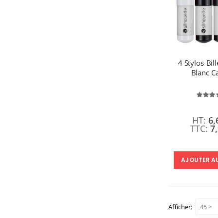
4 Stylos-Bil
Blanc 
É
9
6,
7
AJOUTER A
Afficher