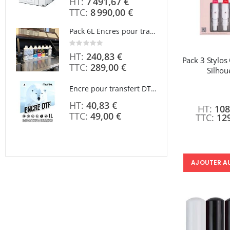
7 491,67 €
8 990,00 €
À parti
Pack 6L Encres pour transfert DTF avec solution de nettoyage
Rating:
0%
240,83 €
Pack 3 Stylos
289,00 €
Silhou
À parti
Encre pour transfert DTF - 2eme Génération - Blanc - 1L
40,83 €
108
49,00 €
12
AJOUTER A