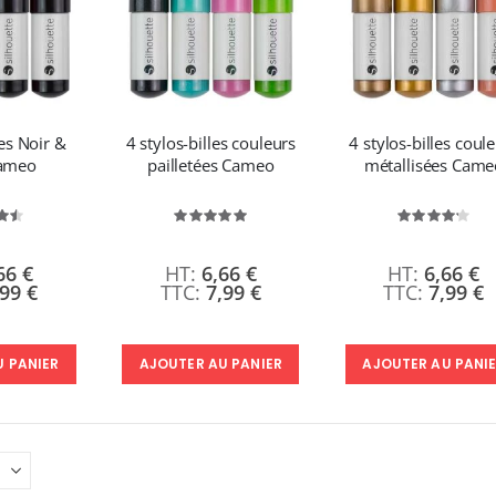
les Noir &
4 stylos-billes couleurs
4 stylos-billes coul
Cameo
pailletées Cameo
métallisées Came
valuation:
Évaluation:
Évaluati
0%
100%
84%
66 €
6,66 €
6,66 €
,99 €
7,99 €
7,99 €
U PANIER
AJOUTER AU PANIER
AJOUTER AU PANI