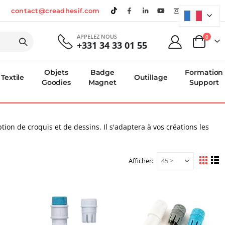
contact@creadhesif.com
APPELEZ NOUS
produi
0
+331 34 33 01 55
Panier
Objets
Badge
Formation
Textile
Outillage
Goodies
Magnet
Support
ption de croquis et de dessins. Il s'adaptera à vos créations les
Afficher
Afficher
Grille
Li
en