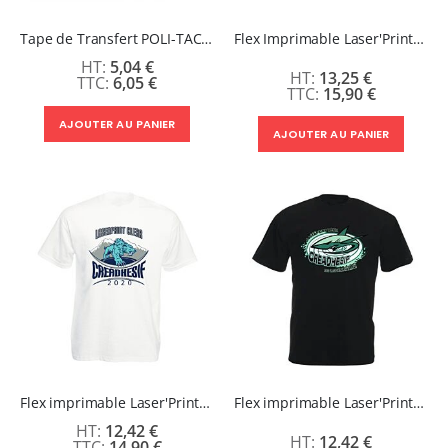
Tape de Transfert POLI-TACK Gamme Papiers Laser Print
Flex Imprimable Laser'Print Stretch -
5,04 €
13,25 €
6,05 €
15,90 €
AJOUTER AU PANIER
AJOUTER AU PANIER
Flex imprimable Laser'Print Clear Soft- Textiles Clairs - Toucher doux - Echenillage facile
Flex imprimable Laser'Print Dark - Textiles Foncés
12,42 €
12,42 €
14,90 €