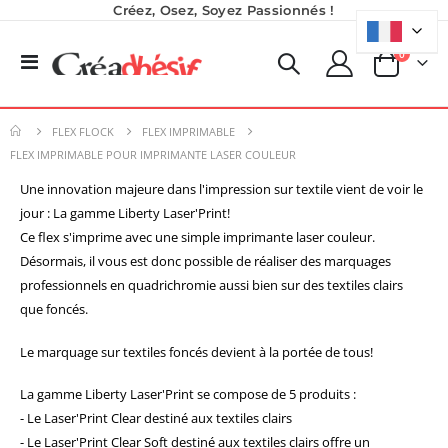
Créez, Osez, Soyez Passionnés !
produits
0
Basculer
Panier
la
Formation en présentiel (demi-journée)
Encre pour transfert DTF - 2eme Génération - Blanc - 1L
navigation
0,00 €
40,83 €
FLEX FLOCK
FLEX IMPRIMABLE
0,00 €
49,00 €
FLEX IMPRIMABLE POUR IMPRIMANTE LASER COULEUR
Pack 6L Encres pour transfert DTF avec solution de nettoyage
Une innovation majeure dans l'impression sur textile vient de voir le
Nouveauté ! Tour de rangement pour Flex ou Vinyle - 36 emplacements
Rating:
jour : La gamme Liberty Laser'Print!
0%
49,99 €
240,83 €
Ce flex s'imprime avec une simple imprimante laser couleur.
59,99 €
289,00 €
Désormais, il vous est donc possible de réaliser des marquages
Imprimante UV LED SureColor SC-V1000 EPSON - Garantie 3 ans
professionnels en quadrichromie aussi bien sur des textiles clairs
Rating:
que foncés.
0%
7 491,67 €
8 990,00 €
Le marquage sur textiles foncés devient à la portée de tous!
La gamme Liberty Laser'Print se compose de 5 produits :
- Le Laser'Print Clear destiné aux textiles clairs
- Le Laser'Print Clear Soft destiné aux textiles clairs offre un