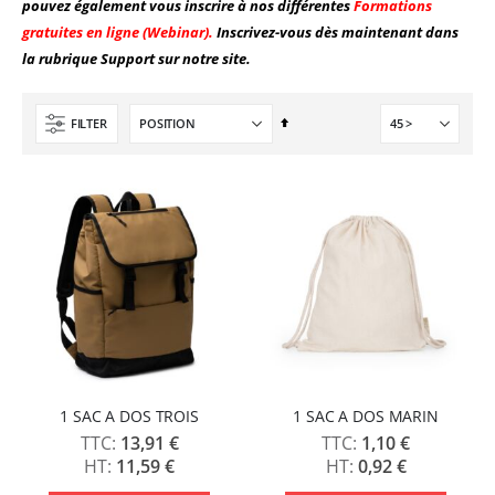
Formation en présentiel (demi-journée)
pouvez également vous inscrire à nos différentes
Formations
Nouveauté ! Tour de rangement pour Flex ou Vinyle - 36 emplacements
gratuites en ligne (Webinar).
Inscrivez-vous dès maintenant dans
0,00 €
49,99 €
0,00 €
la rubrique Support sur notre site.
59,99 €
Pack 6L Encres pour transfert DTF avec solution de nettoyage
Par
FILTER
Rating:
ordre
0%
décroissant
240,83 €
289,00 €
1 SAC A DOS TROIS
1 SAC A DOS MARIN
13,91 €
1,10 €
11,59 €
0,92 €