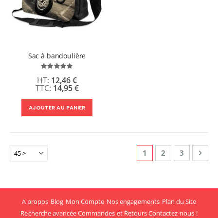
Sac à bandoulière
Évaluation:
100%
12,46 €
14,95 €
AJOUTER AU PANIER
Page
Vous lisez actuellem
Page
Page
Page
Suiv
1
2
3
A propos
Blog
Mon Compte
Nos engagements
Plan du Site
Recherche avancée
Commandes et Retours
Contactez-nous !