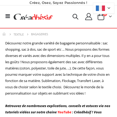
Créez, Osez, Soyez Passionnés !
produits
0
Basculer
Panier
la
navigation
BAGAGERIES
TEXTILE
Découvrez notre grande variété de bagagerie personnalisable : sac
shopping, sac à dos, sac de sport etc ... Nous proposons des formes
diverses et variés avec des dimensions multiples
. Il y en a pour tous
les goûts ! Nous proposons également des sac avec différentes
matières (coton, polyester, toile de jute, ...). De cette façon, vous
pourrez marquer votre support avec la technique de votre choix en
fonction de sa matière. Sublimation, Flockage, Transfert Laser, à
vous de choisir selon le textile choisi. Découvrez le monde de la
Planche de Transfert DTF - Format A3 - 28 x 42 cm - Expédié en 6 heures
Imprimante UV LED SureColor SC-V1000 EPSON - Garantie 3 ans
personnalisation sur objets en sublimant vos idées !
Rating:
8,25 €
0%
7 491,67 €
9,90 €
Retrouvez de nombreuses explications, conseils et astuces via nos
8 990,00 €
5,40 €
À partir de
tutoriels vidéos sur notre chaine
YouTube
: Créadhésif ! Vous