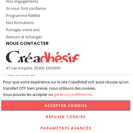
Nos engagements
Ils nous font confiance
Programme fidélité
Nos formations
Partagez votre avis
Retours et échanges
NOUS CONTACTER
47 rue Ampère, 95300, ENNERY
+331 34 33 01 55
Pour que votre expérience sur le site Créadhésif soit aussi réussie qu’un
contact@creadhesif.com
transfert DTF bien pressé, nous utilisons des cookies.
Lun - Ven / 9h30 - 12h00 & 14h00 - 17h00
Vous pouvez les accepter ou
gérer vos préférences
.
ACCEPTER COOKIES
© Créadhésif 2025. Tous Droits Réservés.
REFUSER COOKIES
PARAMÈTRES AVANCÉS