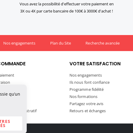
Vous avez la possibilité d'effectuer votre paiement en
3X ou 4X par carte bancaire de 100€ à 3000€ d'achat !
Nos engagements
Plan du Site
Recherche avancée
COMMANDE
VOTRE SATISFACTION
aiement
Nos engagements
vraison
Ils nous font confiance
ivraison
Programme fidélité
ussie qu’un
tre commande
Nos formations
ortation
Partagez votre avis
andat Administratif
Retours et échanges
TRES
ÉS