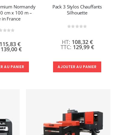
remium Normandy
Pack 3 Stylos Chauffants
Film D
60 cm x 100 m –
Silhouette
Coati
 in France
Rating:
0%
Rating:
%
108,32 €
115,83 €
129,99 €
139,00 €
R AU PANIER
AJ
AJOUTER AU PANIER