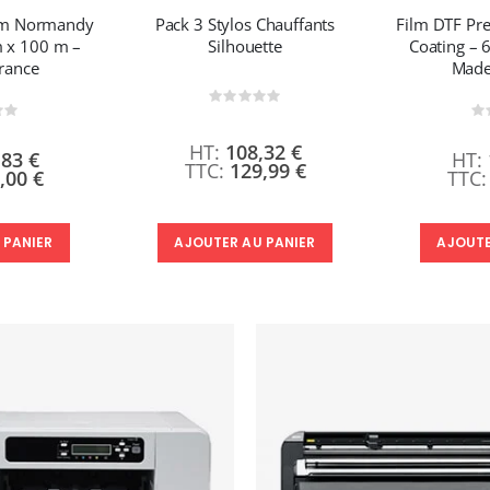
um Normandy
Pack 3 Stylos Chauffants
Film DTF P
m x 100 m –
Silhouette
Coating – 
rance
Made
Rating:
0%
ting:
0
108,32 €
,83 €
129,99 €
,00 €
 PANIER
AJOUTE
AJOUTER AU PANIER