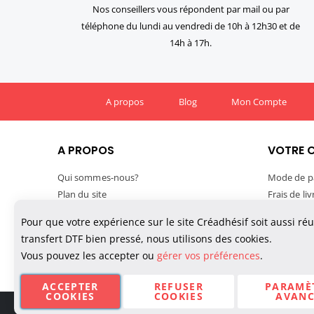
Nos conseillers vous répondent par mail ou par
téléphone du lundi au vendredi de 10h à 12h30 et de
14h à 17h.
A propos
Blog
Mon Compte
A PROPOS
VOTRE 
Qui sommes-nous?
Mode de p
Plan du site
Frais de li
Mentions légales
Délais de l
Pour que votre expérience sur le site Créadhésif soit aussi ré
Conditions générales de vente
Suivre vo
transfert DTF bien pressé, nous utilisons des cookies.
Confidentialité des données
TVA et exp
Vous pouvez les accepter ou
gérer vos préférences
.
Politique de cookies
Paiement M
ACCEPTER
REFUSER
PARAMÈ
COOKIES
COOKIES
AVANC
© Créadhésif 2025. Tous Droits Réservés.