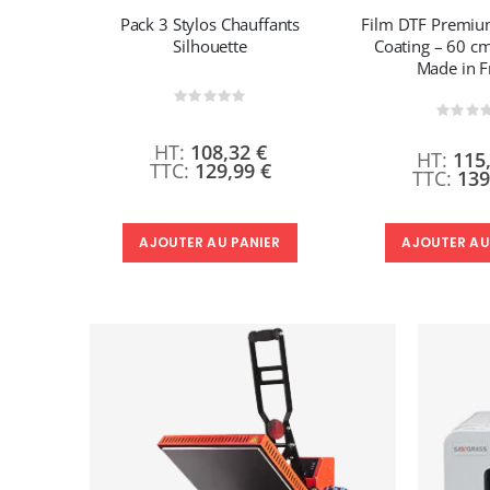
ormandy
Pack 3 Stylos Chauffants
Film DTF Premi
00 m –
Silhouette
Coating – 60 c
e
Made in F
Rating:
0%
Ra
0%
108,32 €
€
115
129,99 €
€
139
IER
AJOUTER AU
AJOUTER AU PANIER