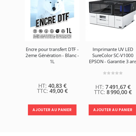
ert DTF -
Encre pour transfert DTF -
Imprimante UV LED
 42 cm -
2eme Génération - Blanc -
SureColor SC-V1000
heures
1L
EPSON - Garantie 3 an
Rating:
 €
0%
0 €
40,83 €
7 491,67 €
40 €
49,00 €
8 990,00 €
ANIER
AJOUTER AU PANIER
AJOUTER AU PANIER