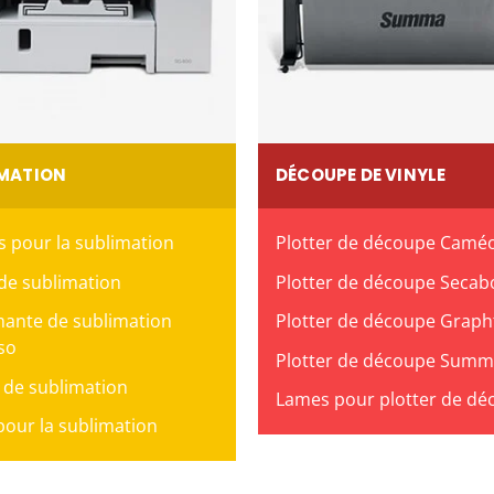
IMATION
DÉCOUPE DE VINYLE
es pour la sublimation
Plotter de découpe Camé
de sublimation
Plotter de découpe Secab
ante de sublimation
Plotter de découpe Graph
so
Plotter de découpe Sum
 de sublimation
Lames pour plotter de dé
our la sublimation