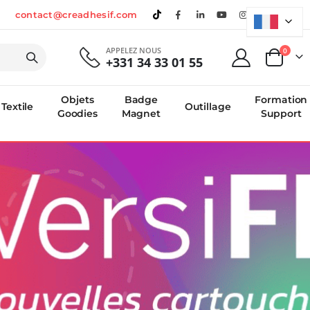
contact@creadhesif.com
APPELEZ NOUS
produi
0
+331 34 33 01 55
Panier
Objets
Badge
Formation
Textile
Outillage
Goodies
Magnet
Support