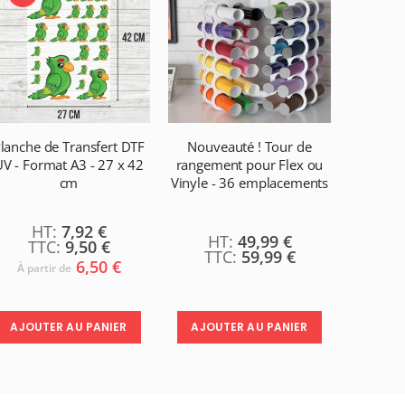
lanche de Transfert DTF
Nouveauté ! Tour de
Planche 
V - Format A3 - 27 x 42
rangement pour Flex ou
Format 
cm
Vinyle - 36 emplacements
Expéd
7,92 €
49,99 €
9,50 €
59,99 €
6,50 €
À partir de
À par
AJOUTER AU PANIER
AJOUTER AU PANIER
AJOU