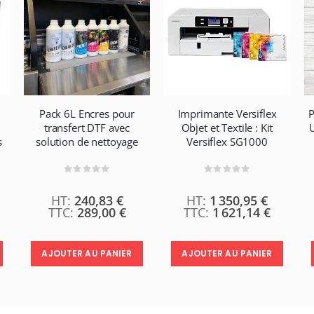
Pack 6L Encres pour
Imprimante Versiflex
P
transfert DTF avec
Objet et Textile : Kit
U
s
solution de nettoyage
Versiflex SG1000
Rating:
Rating:
0%
0%
240,83 €
1 350,95 €
289,00 €
1 621,14 €
AJOUTER AU PANIER
AJOUTER AU PANIER