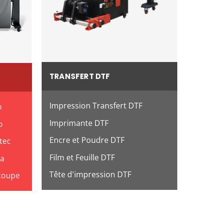
TRANSFERT DTF
Impression Transfert DTF
o
Imprimante DTF
o
Encre et Poudre DTF
tec
Film et Feuille DTF
ma
Tête d'impression DTF
coupe