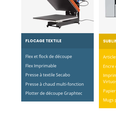
FLOCAGE TEXTILE
SUBL
Flex et flock de découpe
Articl
Flex Imprimable
Encre 
Presse à textile Secabo
Imprim
Virtuo
Presse à chaud multi-fonction
Papier
Plotter de découpe Graphtec
Mugs p