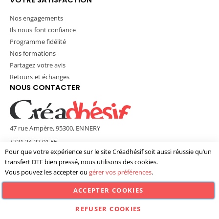
Nos engagements
Ils nous font confiance
Programme fidélité
Nos formations
Partagez votre avis
Retours et échanges
NOUS CONTACTER
47 rue Ampère, 95300, ENNERY
+331 34 33 01 55
Pour que votre expérience sur le site Créadhésif soit aussi réussie qu’un
contact@creadhesif.com
transfert DTF bien pressé, nous utilisons des cookies.
Lun - Ven / 9h30 - 12h00 & 14h00 - 17h00
Vous pouvez les accepter ou
gérer vos préférences
.
ACCEPTER COOKIES
© Créadhésif 2025. Tous Droits Réservés.
REFUSER COOKIES