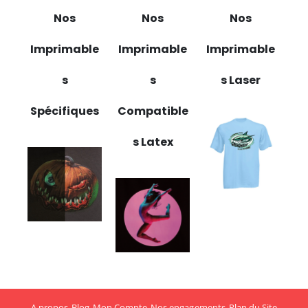
Nos
Nos
Nos
Imprimable
Imprimable
Imprimable
s
s
s Laser
Spécifiques
Compatible
s Latex
A propos
Blog
Mon Compte
Nos engagements
Plan du Site