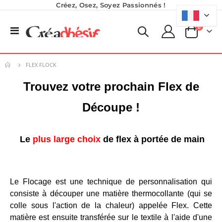
Créez, Osez, Soyez Passionnés !
produits
0
Basculer
Panier
la
Planche de Transfert DTF - Format A3 - 28 x 42 cm - Expédié en 6 heures
Pack 6L Encres pour transfert DTF avec solution de nettoyage
navigation
Rating:
8,25 €
0%
FLEX FLOCK
240,83 €
9,90 €
289,00 €
5,40 €
À partir de
Trouvez votre prochain Flex de
Nouveauté ! Tour de rangement pour Flex ou Vinyle - 36 emplacements
Encre pour transfert DTF - 2eme Génération - Blanc - 1L
Découpe !
49,99 €
40,83 €
59,99 €
49,00 €
Le
plus large choix
de flex à portée de main
Imprimante UV LED SureColor SC-V1000 EPSON - Garantie 3 ans
Rating:
0%
7 491,67 €
Le Flocage est une technique de personnalisation qui
8 990,00 €
consiste à découper une matière thermocollante (qui se
colle sous l'action de la chaleur) appelée Flex. Cette
matière est ensuite transférée sur le textile à l'aide d'une