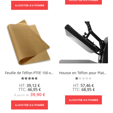
AJOUTER AU PANIER
Feuille de Téflon PTFE 100 x 120cm
Housse en Téflon pour Plateau Supérieur Presse à Chaud
Évaluation:
Évaluation:
100%
20%
39,12 €
57,46 €
46,95 €
68,95 €
39,90 €
À partir de
AJOUTER AU PANIER
AJOUTER AU PANIER