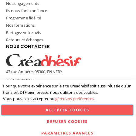
Nos engagements
Ils nous font confiance
Programme fidélité
Nos formations
Partagez votre avis
Retours et échanges
NOUS CONTACTER
47 rue Ampère, 95300, ENNERY
+331 34 33 01 55
Pour que votre expérience sur le site Créadhésif soit aussi réussie qu’un
contact@creadhesif.com
transfert DTF bien pressé, nous utilisons des cookies.
Lun - Ven / 9h30 - 12h00 & 14h00 - 17h00
Vous pouvez les accepter ou
gérer vos préférences
.
ACCEPTER COOKIES
© Créadhésif 2025. Tous Droits Réservés.
REFUSER COOKIES
PARAMÈTRES AVANCÉS