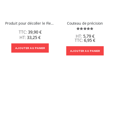
Produit pour décoller le Flex et le DTF - Décol'Flex & DTF
Couteau de précision
Évaluation:
39,90 €
100%
5,79 €
33,25 €
6,95 €
AJOUTER AU PANIER
AJOUTER AU PANIER