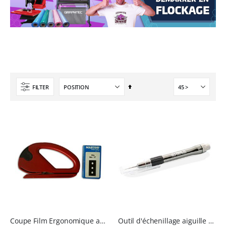
59,99 €
5,40 €
À partir de
Imprimante UV LED SureColor SC-V1000 EPSON - Garantie 3 ans
Planche de Transfert DTF UV - Format A3 - 27 x 42 cm
Rating:
0%
7 491,67 €
7,92 €
8 990,00 €
9,50 €
6,50 €
À partir de
Par
FILTER
Pack 6L Encres pour transfert DTF avec solution de nettoyage
ordre
Rating:
décroissant
0%
240,83 €
289,00 €
Coupe Film Ergonomique avec 10 lames
Outil d'échenillage aiguille avec éclairage LED