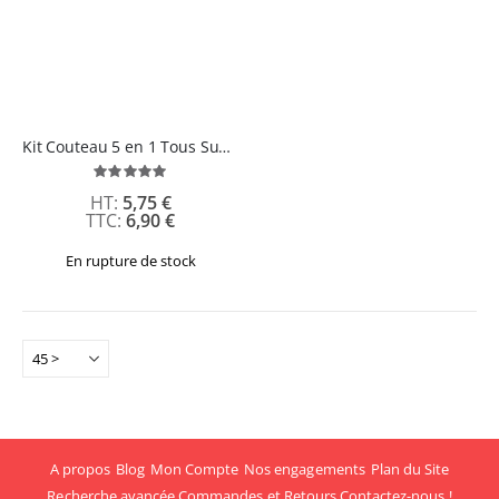
Kit Couteau 5 en 1 Tous Supports
Évaluation:
100%
5,75 €
6,90 €
En rupture de stock
A propos
Blog
Mon Compte
Nos engagements
Plan du Site
Recherche avancée
Commandes et Retours
Contactez-nous !