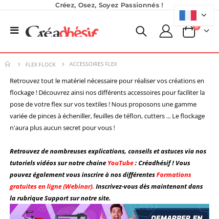
Créez, Osez, Soyez Passionnés !
produits
0
Basculer
Panier
la
navigation
ACCESSOIRES FLEX
FLEX FLOCK
Retrouvez tout le matériel nécessaire pour réaliser vos créations en
flockage ! Découvrez ainsi nos différents accessoires pour faciliter la
pose de votre flex sur vos textiles ! Nous proposons une gamme
variée de pinces à écheniller, feuilles de téflon, cutters ... Le flockage
n'aura plus aucun secret pour vous !
Retrouvez de nombreuses explications, conseils et astuces via nos
tutoriels vidéos sur notre chaine
YouTube
: Créadhésif ! Vous
pouvez également vous inscrire à nos différentes
Formations
gratuites en ligne (Webinar).
Inscrivez-vous dès maintenant dans
Planche de Transfert DTF - Format A3 - 28 x 42 cm - Expédié en 6 heures
Nouveauté ! Tour de rangement pour Flex ou Vinyle - 36 emplacements
la rubrique Support sur notre site.
8,25 €
49,99 €
9,90 €