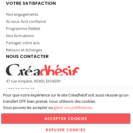
VOTRE SATISFACTION
Nos engagements
Ils nous font confiance
Programme fidélité
Nos formations
Partagez votre avis
Retours et échanges
NOUS CONTACTER
47 rue Ampère, 95300, ENNERY
+331 34 33 01 55
Pour que votre expérience sur le site Créadhésif soit aussi réussie qu’un
contact@creadhesif.com
transfert DTF bien pressé, nous utilisons des cookies.
Lun - Ven / 9h30 - 12h00 & 14h00 - 17h00
Vous pouvez les accepter ou
gérer vos préférences
.
ACCEPTER COOKIES
© Créadhésif 2025. Tous Droits Réservés.
REFUSER COOKIES