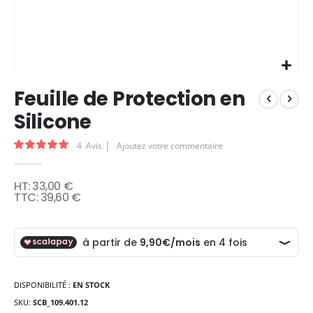
Skip
Feuille de Protection en
to
the
Silicone
beginning
of
Évaluation:
4
Avis
Ajoutez votre commentaire
the
100
100
% of
images
gallery
33,00 €
39,60 €
DISPONIBILITÉ :
EN STOCK
SKU
SCB_109.401.12