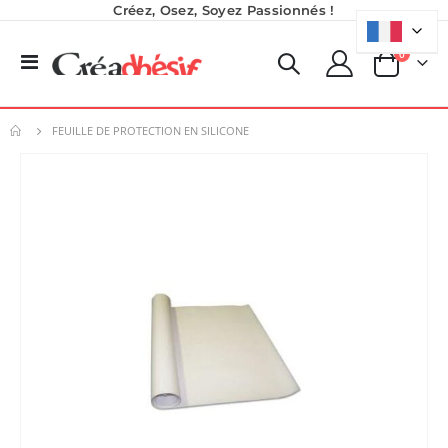
Créez, Osez, Soyez Passionnés !
produits
0
Basculer
Panier
la
navigation
FEUILLE DE PROTECTION EN SILICONE
Skip
to
the
end
of
the
images
gallery