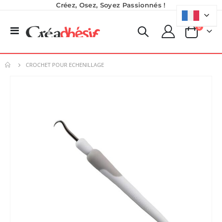
Créez, Osez, Soyez Passionnés !
produits
0
Basculer
Panier
la
navigation
CROCHET POUR ECHENILLAGE
Skip
to
the
end
of
the
images
gallery