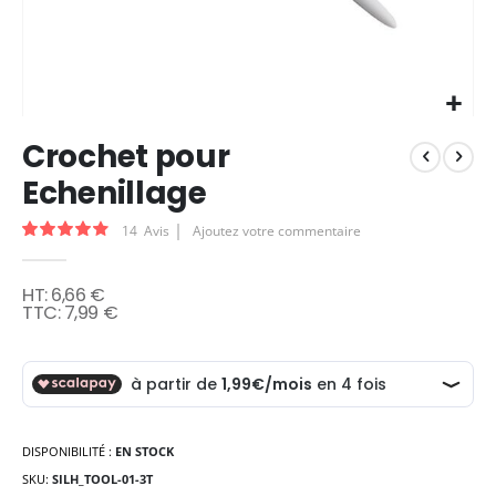
Skip
Crochet pour
to
the
Echenillage
beginning
of
Évaluation:
14
Avis
Ajoutez votre commentaire
the
84
100
% of
images
gallery
6,66 €
7,99 €
DISPONIBILITÉ :
EN STOCK
SKU
SILH_TOOL-01-3T