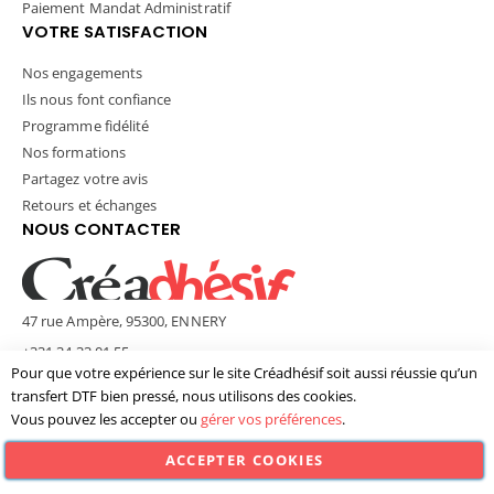
Paiement Mandat Administratif
VOTRE SATISFACTION
Nos engagements
Ils nous font confiance
Programme fidélité
Nos formations
Partagez votre avis
Retours et échanges
NOUS CONTACTER
47 rue Ampère, 95300, ENNERY
+331 34 33 01 55
Pour que votre expérience sur le site Créadhésif soit aussi réussie qu’un
contact@creadhesif.com
transfert DTF bien pressé, nous utilisons des cookies.
Lun - Ven / 9h30 - 12h00 & 14h00 - 17h00
Vous pouvez les accepter ou
gérer vos préférences
.
ACCEPTER COOKIES
© Créadhésif 2025. Tous Droits Réservés.