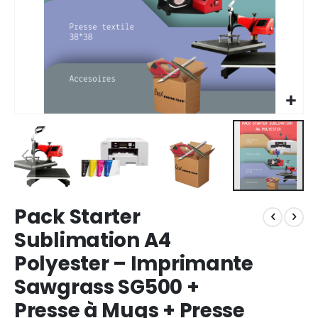
Skip
Pack Starter
to
the
Sublimation A4
beginning
Polyester – Imprimante
of
the
Sawgrass SG500 +
images
gallery
Presse à Mugs + Presse