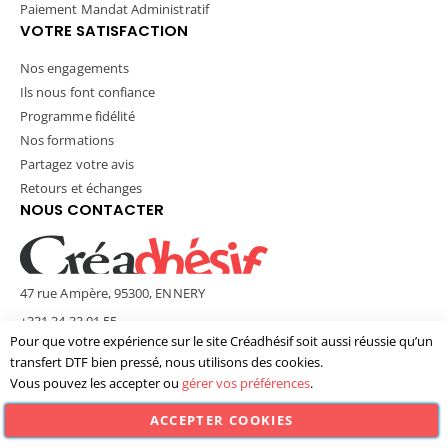
Paiement Mandat Administratif
VOTRE SATISFACTION
Nos engagements
Ils nous font confiance
Programme fidélité
Nos formations
Partagez votre avis
Retours et échanges
NOUS CONTACTER
47 rue Ampère, 95300, ENNERY
+331 34 33 01 55
Pour que votre expérience sur le site Créadhésif soit aussi réussie qu’un
contact@creadhesif.com
transfert DTF bien pressé, nous utilisons des cookies.
Lun - Ven / 9h30 - 12h00 & 14h00 - 17h00
Vous pouvez les accepter ou
gérer vos préférences
.
ACCEPTER COOKIES
© Créadhésif 2025. Tous Droits Réservés.