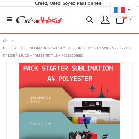
Créez, Osez, Soyez Passionnés !
produits
0
Basculer
Panier
la
navigation
PACK STARTER SUBLIMATION A4 POLYESTER – IMPRIMANTE SAWGRASS SG500 +
PRESSE À MUGS + PRESSE TEXTILE + ACCESSOIRES
Skip
to
the
end
of
the
images
gallery