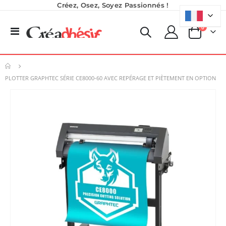
Créez, Osez, Soyez Passionnés !
produits
0
Basculer
Panier
la
navigation
PLOTTER GRAPHTEC SÉRIE CE8000-60 AVEC REPÉRAGE ET PIÈTEMENT EN OPTION
Skip
to
the
end
of
the
images
gallery