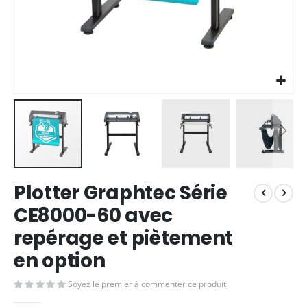
Skip
Plotter Graphtec Série
to
the
CE8000-60 avec
beginning
repérage et piètement
of
the
en option
images
gallery
Soyez le premier à commenter ce produit