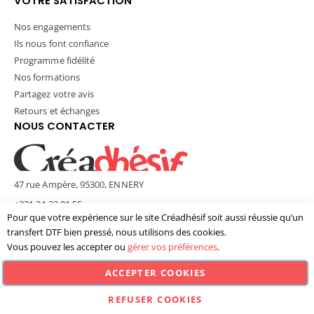
VOTRE SATISFACTION
Nos engagements
Ils nous font confiance
Programme fidélité
Nos formations
Partagez votre avis
Retours et échanges
NOUS CONTACTER
47 rue Ampère, 95300, ENNERY
+331 34 33 01 55
Pour que votre expérience sur le site Créadhésif soit aussi réussie qu’un
contact@creadhesif.com
transfert DTF bien pressé, nous utilisons des cookies.
Lun - Ven / 9h30 - 12h00 & 14h00 - 17h00
Vous pouvez les accepter ou
gérer vos préférences
.
ACCEPTER COOKIES
© Créadhésif 2025. Tous Droits Réservés.
REFUSER COOKIES