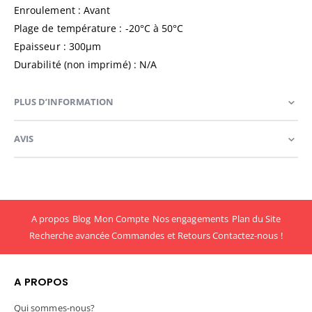
Enroulement : Avant
Plage de température : -20°C à 50°C
Epaisseur : 300µm
Durabilité (non imprimé) : N/A
PLUS D’INFORMATION
AVIS
A propos
Blog
Mon Compte
Nos engagements
Plan du Site
Recherche avancée
Commandes et Retours
Contactez-nous !
A PROPOS
Qui sommes-nous?