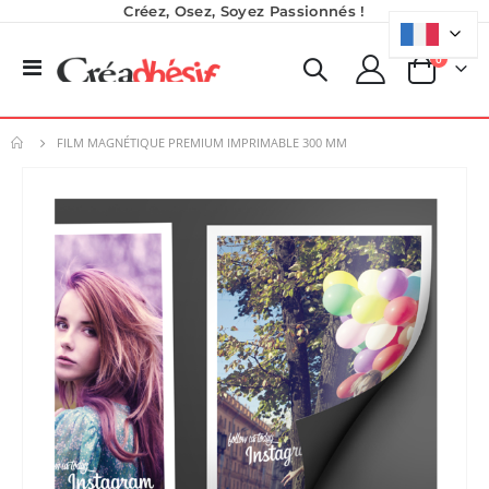
Créez, Osez, Soyez Passionnés !
produits
0
Basculer
Panier
la
navigation
FILM MAGNÉTIQUE PREMIUM IMPRIMABLE 300 ΜM
Skip
to
the
end
of
the
images
gallery