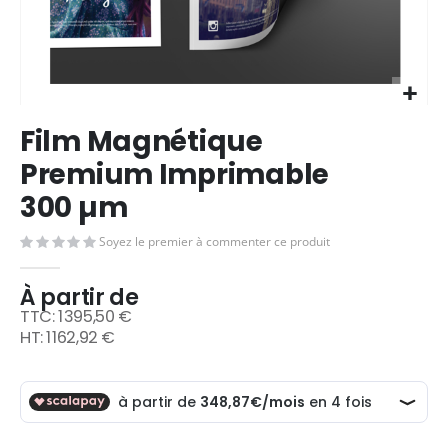
Skip
Film Magnétique
to
the
Premium Imprimable
beginning
300 µm
of
the
images
Soyez le premier à commenter ce produit
gallery
À partir de
1 395,50 €
1 162,92 €