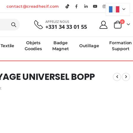
contact@creadhesif.com
APPELEZ NOUS
produi
0
+331 34 33 01 55
Panier
Objets
Badge
Formation
Textile
Outillage
Goodies
Magnet
Support
YAGE UNIVERSEL BOPP
t