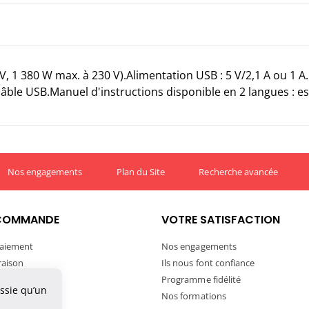
V, 1 380 W max. à 230 V).Alimentation USB : 5 V/2,1 A ou 1 
ble USB.Manuel d'instructions disponible en 2 langues : es
Nos engagements
Plan du Site
Recherche avancée
COMMANDE
VOTRE SATISFACTION
aiement
Nos engagements
vraison
Ils nous font confiance
ivraison
Programme fidélité
ussie qu’un
tre commande
Nos formations