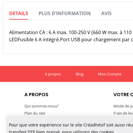
DETAILS
PLUS D’INFORMATION
AVIS
Alimentation CA : 6 A max. 100-250 V (660 W max. à 110 
LEDFusible 6 A intégré.Port USB pour chargement par câ
A propos
Blog
Mon Compte
A PROPOS
VOTRE 
Qui sommes-nous?
Mode de p
Plan du site
Frais de li
Mentions légales
Délais de l
Pour que votre expérience sur le site Créadhésif soit aussi ré
Conditions générales de vente
Suivre vo
transfert DTF bien pressé, nous utilisons des cookies.