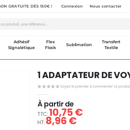
SON GRATUITE DÈS 150€ !
Connexion
Nous contacter
Adhésif
Flex
Transfert
Sublimation
Signalétique
Flock
Textile
1 ADAPTATEUR DE VO
Soyez le premier à commenter ce produi
À partir de
10,75 €
8,96 €