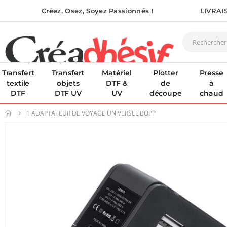
Créez, Osez, Soyez Passionnés !
LIVRAI
Transfert
Transfert
Matériel
Plotter
Presse
textile
objets
DTF &
de
à
DTF
DTF UV
UV
découpe
chaud
1 ADAPTATEUR DE VOYAGE UNIVERSEL BOPP
Skip
to
the
end
of
the
images
gallery