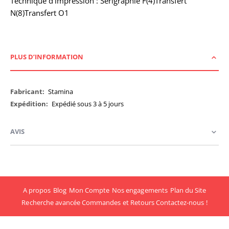
Technique d'impression : Sérigraphie F(4)Transfert
N(8)Transfert O1
PLUS D’INFORMATION
Plus
Stamina
d’information
Expédié sous 3 à 5 jours
AVIS
A propos
Blog
Mon Compte
Nos engagements
Plan du Site
Recherche avancée
Commandes et Retours
Contactez-nous !