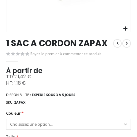
Skip
1 SAC A CORDON ZAPAX
to
the
Soyez le premier à commenter ce produit
beginning
of
the
À partir de
images
1,42 €
gallery
1,18 €
DISPONIBILITÉ :
EXPÉDIÉ SOUS 3 À 5 JOURS
SKU
ZAPAX
Couleur
Taille