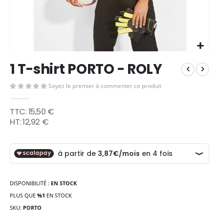
Skip
1 T-shirt PORTO - ROLY
to
the
Soyez le premier à commenter ce produit
beginning
of
the
15,50 €
images
12,92 €
gallery
DISPONIBILITÉ :
EN STOCK
PLUS QUE
%1
EN STOCK
SKU
PORTO