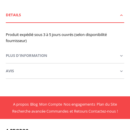
DETAILS
Produit expédié sous 3 à 5 jours ouvrés (selon disponibilité
fournisseur)
PLUS D’INFORMATION
AVIS
A propos
Blog
Mon Compte
Nos engagements
Plan du Site
Recherche avancée
Commandes et Retours
Contactez-nous !