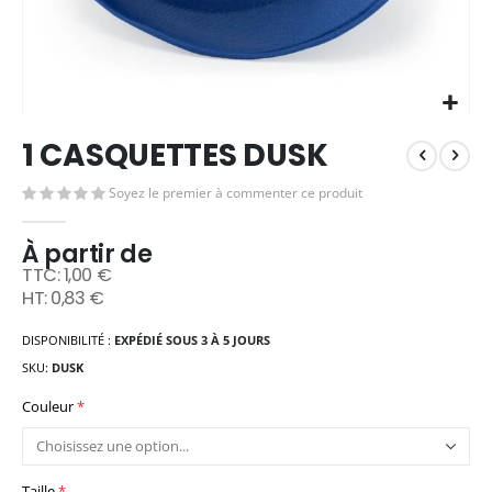
Skip
1 CASQUETTES DUSK
to
the
Soyez le premier à commenter ce produit
beginning
of
the
À partir de
images
1,00 €
gallery
0,83 €
DISPONIBILITÉ :
EXPÉDIÉ SOUS 3 À 5 JOURS
SKU
DUSK
Couleur
Taille