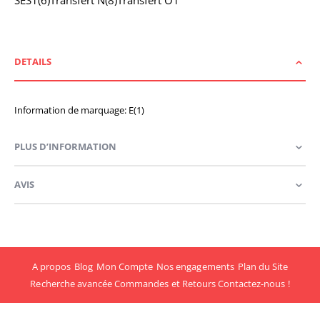
SES1(6)Transfert N(8)Transfert O1
DETAILS
Information de marquage: E(1)
PLUS D’INFORMATION
AVIS
A propos
Blog
Mon Compte
Nos engagements
Plan du Site
Recherche avancée
Commandes et Retours
Contactez-nous !