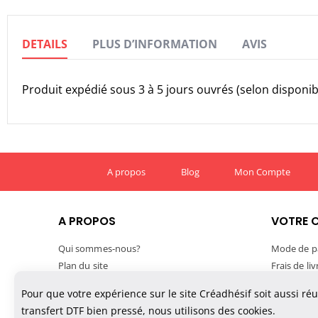
the
images
gallery
DETAILS
PLUS D’INFORMATION
AVIS
Produit expédié sous 3 à 5 jours ouvrés (selon disponibi
A propos
Blog
Mon Compte
A PROPOS
VOTRE 
Qui sommes-nous?
Mode de p
Plan du site
Frais de li
Mentions légales
Délais de l
Pour que votre expérience sur le site Créadhésif soit aussi ré
Conditions générales de vente
Suivre vo
transfert DTF bien pressé, nous utilisons des cookies.
Confidentialité des données
TVA et exp