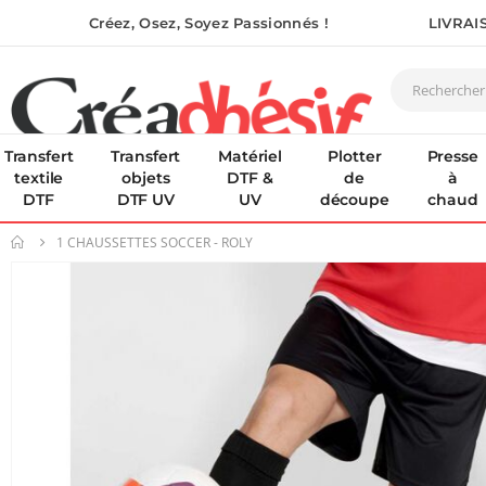
Créez, Osez, Soyez Passionnés !
LIVRAI
Transfert
Transfert
Matériel
Plotter
Presse
textile
objets
DTF &
de
à
DTF
DTF UV
UV
découpe
chaud
1 CHAUSSETTES SOCCER - ROLY
Skip
to
the
end
of
the
images
gallery