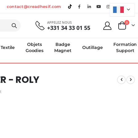
contact@creadhesif.com
APPELEZ NOUS
produi
0
+331 34 33 01 55
Panier
Objets
Badge
Formation
Textile
Outillage
Goodies
Magnet
Support
R - ROLY
t