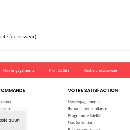
lité fournisseur)
Nos engagements
Plan du Site
Recherche avancée
COMMANDE
VOTRE SATISFACTION
aiement
Nos engagements
vraison
Ils nous font confiance
ivraison
Programme fidélité
ussie qu’un
tre commande
Nos formations
ortation
Partagez votre avis