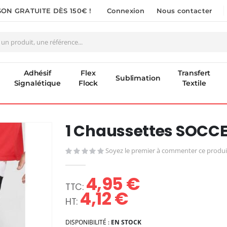
SON GRATUITE DÈS 150€ !
Connexion
Nous contacter
Adhésif
Flex
Transfert
Sublimation
Signalétique
Flock
Textile
1 Chaussettes SOCCE
Soyez le premier à commenter ce produi
4,95 €
4,12 €
DISPONIBILITÉ :
EN STOCK