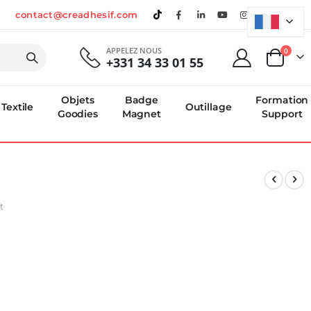
contact@creadhesif.com
APPELEZ NOUS
produi
0
+331 34 33 01 55
Panier
Objets
Badge
Formation
Textile
Outillage
Goodies
Magnet
Support
t