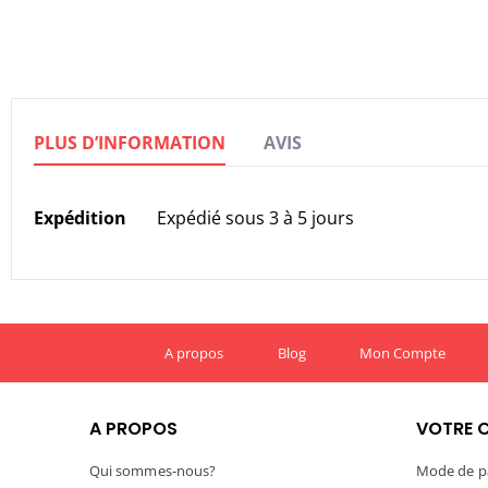
Skip
to
the
beginning
of
the
PLUS D’INFORMATION
AVIS
images
gallery
Plus
Expédition
Expédié sous 3 à 5 jours
d’information
A propos
Blog
Mon Compte
A PROPOS
VOTRE 
Qui sommes-nous?
Mode de p