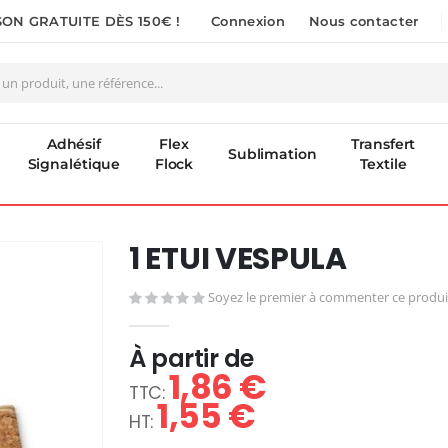
SON GRATUITE DÈS 150€ !
Connexion
Nous contacter
Adhésif
Flex
Transfert
Sublimation
Signalétique
Flock
Textile
1 ETUI VESPULA
Soyez le premier à commenter ce produi
À partir de
1,86 €
1,55 €