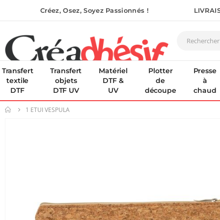
Créez, Osez, Soyez Passionnés !
LIVRAI
Transfert
Transfert
Matériel
Plotter
Presse
textile
objets
DTF &
de
à
DTF
DTF UV
UV
découpe
chaud
1 ETUI VESPULA
Skip
to
the
end
of
the
images
gallery