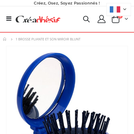
Créez, Osez, Soyez Passionnés !
produits
0
Basculer
Panier
la
navigation
1 BROSSE PLIANTE ET SON MIROIR BLUNT
Skip
to
the
end
of
the
images
gallery