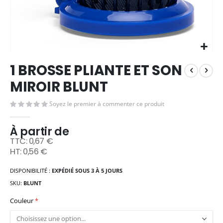
Skip
1 BROSSE PLIANTE ET SON
to
the
MIROIR BLUNT
beginning
of
Soyez le premier à commenter ce produit
the
images
À partir de
gallery
0,67 €
0,56 €
DISPONIBILITÉ :
EXPÉDIÉ SOUS 3 À 5 JOURS
SKU
BLUNT
Couleur