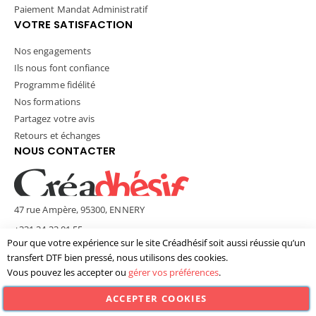
Paiement Mandat Administratif
VOTRE SATISFACTION
Nos engagements
Ils nous font confiance
Programme fidélité
Nos formations
Partagez votre avis
Retours et échanges
NOUS CONTACTER
47 rue Ampère, 95300, ENNERY
+331 34 33 01 55
Pour que votre expérience sur le site Créadhésif soit aussi réussie qu’un
contact@creadhesif.com
transfert DTF bien pressé, nous utilisons des cookies.
Lun - Ven / 9h30 - 12h00 & 14h00 - 17h00
Vous pouvez les accepter ou
gérer vos préférences
.
ACCEPTER COOKIES
© Créadhésif 2025. Tous Droits Réservés.