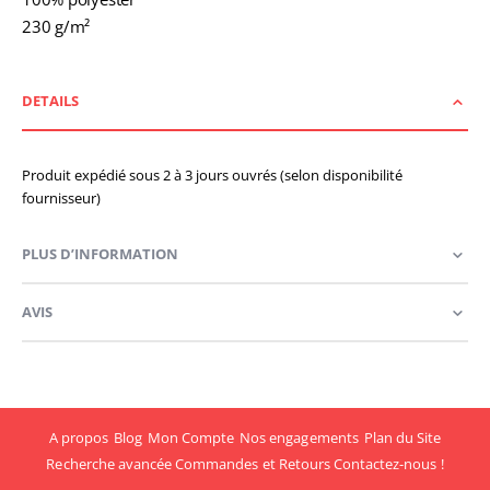
230 g/m²
DETAILS
Produit expédié sous 2 à 3 jours ouvrés (selon disponibilité
fournisseur)
PLUS D’INFORMATION
AVIS
A propos
Blog
Mon Compte
Nos engagements
Plan du Site
Recherche avancée
Commandes et Retours
Contactez-nous !