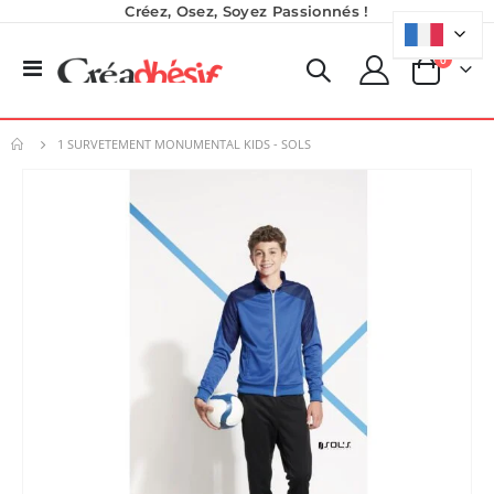
Créez, Osez, Soyez Passionnés !
produits
0
Basculer
Panier
la
navigation
1 SURVETEMENT MONUMENTAL KIDS - SOLS
Skip
to
the
end
of
the
images
gallery