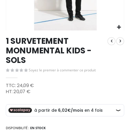
Skip
1 SURVETEMENT
to
the
MONUMENTAL KIDS -
beginning
SOLS
of
the
images
Soyez le premier à commenter ce produit
gallery
24,09 €
20,07 €
DISPONIBILITÉ :
EN STOCK