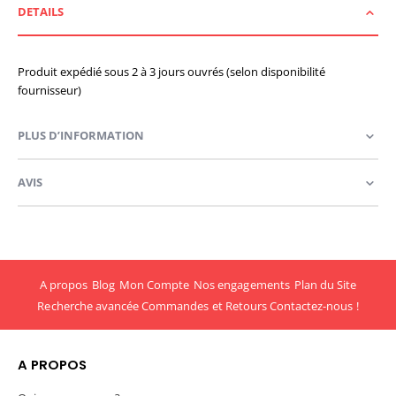
DETAILS
Produit expédié sous 2 à 3 jours ouvrés (selon disponibilité
fournisseur)
PLUS D’INFORMATION
AVIS
A propos
Blog
Mon Compte
Nos engagements
Plan du Site
Recherche avancée
Commandes et Retours
Contactez-nous !
A PROPOS