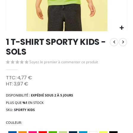
Skip
1 T-SHIRT SPORTY KIDS -
to
the
SOLS
beginning
of
Soyez le premier à commenter ce produit
the
images
4,77 €
gallery
3,97 €
DISPONIBILITÉ :
EXPÉDIÉ SOUS 2 À 5 JOURS
PLUS QUE
%1
EN STOCK
SKU
SPORTY KIDS
COULEUR