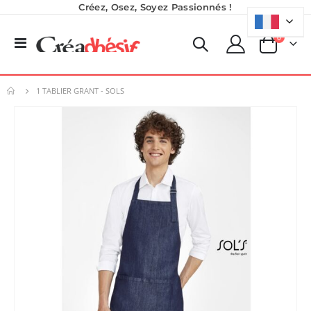
Créez, Osez, Soyez Passionnés !
produits
0
Basculer
Panier
la
navigation
1 TABLIER GRANT - SOLS
Skip
to
the
end
of
the
images
gallery