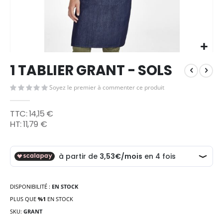
Skip
1 TABLIER GRANT - SOLS
to
the
Soyez le premier à commenter ce produit
beginning
of
the
14,15 €
images
11,79 €
gallery
DISPONIBILITÉ :
EN STOCK
PLUS QUE
%1
EN STOCK
SKU
GRANT