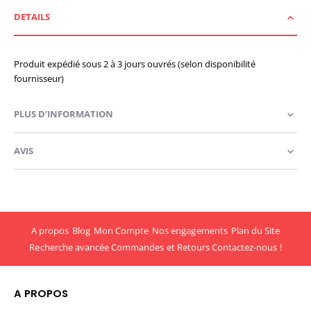
DETAILS
Produit expédié sous 2 à 3 jours ouvrés (selon disponibilité
fournisseur)
PLUS D’INFORMATION
AVIS
A propos
Blog
Mon Compte
Nos engagements
Plan du Site
Recherche avancée
Commandes et Retours
Contactez-nous !
A PROPOS