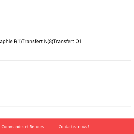
aphie F(1)Transfert N(8)Transfert O1
Commandes et Retours
Contactez-nous !