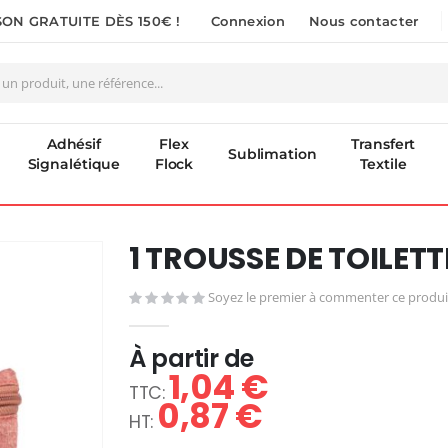
SON GRATUITE DÈS 150€ !
Connexion
Nous contacter
Adhésif
Flex
Transfert
Sublimation
Signalétique
Flock
Textile
1 TROUSSE DE TOILET
Soyez le premier à commenter ce produi
À partir de
1,04 €
0,87 €