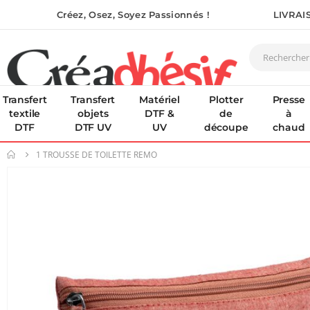
Créez, Osez, Soyez Passionnés !
LIVRAI
Transfert
Transfert
Matériel
Plotter
Presse
textile
objets
DTF &
de
à
DTF
DTF UV
UV
découpe
chaud
1 TROUSSE DE TOILETTE REMO
Skip
to
the
end
of
the
images
gallery