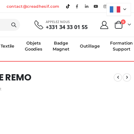
contact@creadhesif.com
APPELEZ NOUS
produi
0
+331 34 33 01 55
Panier
Objets
Badge
Formation
Textile
Outillage
Goodies
Magnet
Support
TE REMO
t