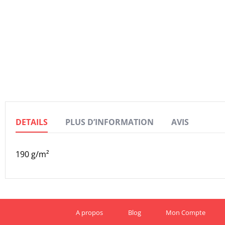
the
images
gallery
DETAILS
PLUS D’INFORMATION
AVIS
190 g/m²
A propos
Blog
Mon Compte