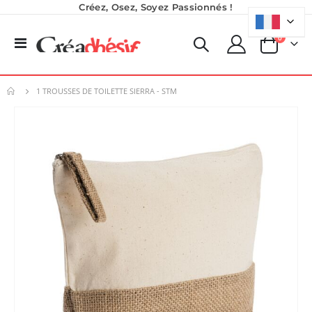
Créez, Osez, Soyez Passionnés !
produits
0
Basculer
Panier
la
navigation
1 TROUSSES DE TOILETTE SIERRA - STM
Skip
to
the
end
of
the
images
gallery