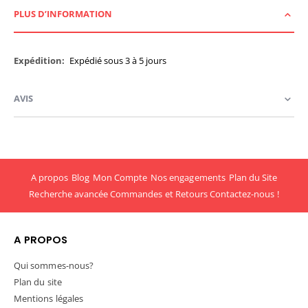
PLUS D’INFORMATION
Plus
Expédié sous 3 à 5 jours
d’information
AVIS
A propos
Blog
Mon Compte
Nos engagements
Plan du Site
Recherche avancée
Commandes et Retours
Contactez-nous !
A PROPOS
Qui sommes-nous?
Plan du site
Mentions légales