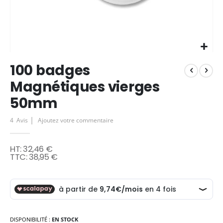
Skip
100 badges
to
the
Magnétiques vierges
beginning
50mm
of
the
images
4
Avis
Ajoutez votre commentaire
gallery
32,46 €
38,95 €
DISPONIBILITÉ :
EN STOCK