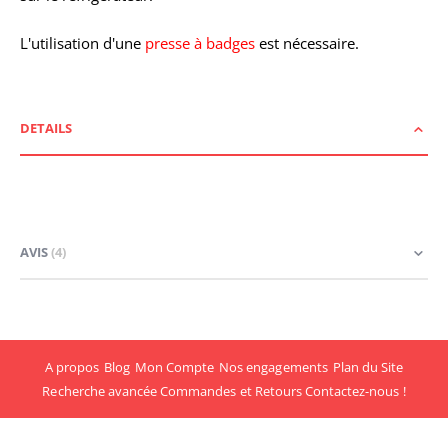
L'utilisation d'une
presse à badges
est nécessaire.
DETAILS
AVIS
4
A propos
Blog
Mon Compte
Nos engagements
Plan du Site
Recherche avancée
Commandes et Retours
Contactez-nous !