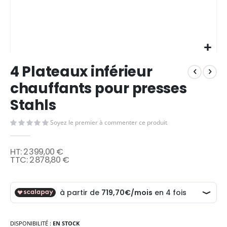
Skip
4 Plateaux inférieur
to
the
chauffants pour presses
beginning
Stahls
of
the
images
Soyez le premier à commenter ce produit
gallery
2 399,00 €
2 878,80 €
DISPONIBILITÉ :
EN STOCK