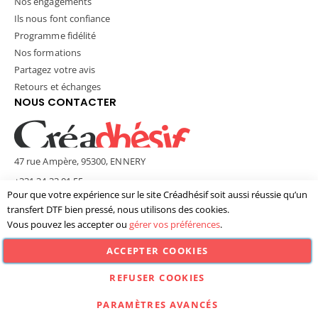
Nos engagements
Ils nous font confiance
Programme fidélité
Nos formations
Partagez votre avis
Retours et échanges
NOUS CONTACTER
47 rue Ampère, 95300, ENNERY
+331 34 33 01 55
Pour que votre expérience sur le site Créadhésif soit aussi réussie qu’un
contact@creadhesif.com
transfert DTF bien pressé, nous utilisons des cookies.
Lun - Ven / 9h30 - 12h00 & 14h00 - 17h00
Vous pouvez les accepter ou
gérer vos préférences
.
ACCEPTER COOKIES
© Créadhésif 2025. Tous Droits Réservés.
REFUSER COOKIES
PARAMÈTRES AVANCÉS