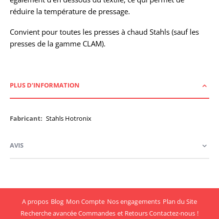
réduire la température de pressage.
Convient pour toutes les presses à chaud Stahls (sauf les
presses de la gamme CLAM).
PLUS D’INFORMATION
Plus
Stahls Hotronix
d’information
AVIS
A propos
Blog
Mon Compte
Nos engagements
Plan du Site
Recherche avancée
Commandes et Retours
Contactez-nous !