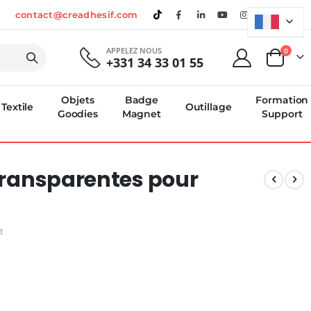
contact@creadhesif.com
APPELEZ NOUS
produi
0
+331 34 33 01 55
Panier
Objets
Badge
Formation
Textile
Outillage
Goodies
Magnet
Support
 transparentes pour
t