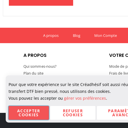
A propos
Blog
Mon Compte
A PROPOS
VOTRE 
Qui sommes-nous?
Mode de p
Plan du site
Frais de li
Mentions légales
Délais de l
Pour que votre expérience sur le site Créadhésif soit aussi ré
Conditions générales de vente
Suivre vo
transfert DTF bien pressé, nous utilisons des cookies.
Confidentialité des données
TVA et exp
Vous pouvez les accepter ou
gérer vos préférences
.
Politique de cookies
Paiement M
ACCEPTER
REFUSER
PARAMÈ
COOKIES
COOKIES
AVANC
© Créadhésif 2025. Tous Droits Réservés.