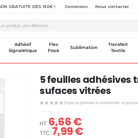
SON GRATUITE DÈS 150€ !
Connexion
Nous contacter
Adhésif
Flex
Transfert
Sublimation
Signalétique
Flock
Textile
5 feuilles adhésives
sufaces vitrées
Soyez le premier à commenter ce produi
6,66 €
7,99 €