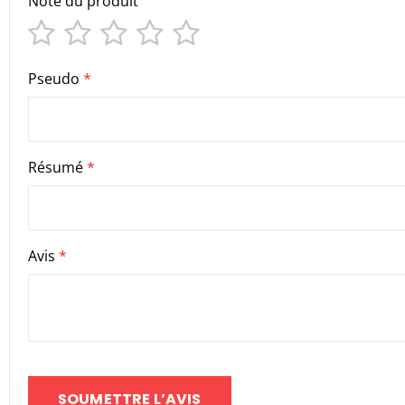
Note du produit
1
2
3
4
5
star
stars
stars
stars
stars
Pseudo
Résumé
Avis
SOUMETTRE L’AVIS