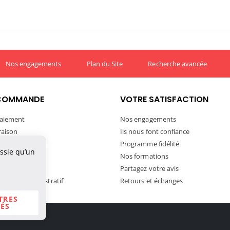
Nos engagements
Plan du Site
Recherche avancée
COMMANDE
VOTRE SATISFACTION
aiement
Nos engagements
vraison
Ils nous font confiance
ivraison
Programme fidélité
ussie qu’un
tre commande
Nos formations
ortation
Partagez votre avis
andat Administratif
Retours et échanges
TRES
ÉS