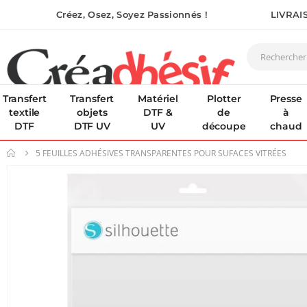
Créez, Osez, Soyez Passionnés !
LIVRAI
Transfert
Transfert
Matériel
Plotter
Presse
textile
objets
DTF &
de
à
DTF
DTF UV
UV
découpe
chaud
5 FEUILLES ADHÉSIVES TRANSPARENTES POUR SUFACES VITRÉES
Skip
to
the
end
of
the
images
gallery