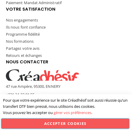
Paiement Mandat Administratif
VOTRE SATISFACTION
Nos engagements
Ils nous font confiance
Programme fidélité
Nos formations
Partagez votre avis
Retours et échanges
NOUS CONTACTER
47 rue Ampère, 95300, ENNERY
+331 34 33 01 55
Pour que votre expérience sur le site Créadhésif soit aussi réussie qu’un
contact@creadhesif.com
transfert DTF bien pressé, nous utilisons des cookies.
Lun - Ven / 9h30 - 12h00 & 14h00 - 17h00
Vous pouvez les accepter ou
gérer vos préférences
.
ACCEPTER COOKIES
© Créadhésif 2025. Tous Droits Réservés.