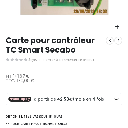
Skip
Carte pour contrôleur
to
the
TC Smart Secabo
beginning
of
Soyez le premier à commenter ce produit
the
images
gallery
141,67 €
170,00 €
DISPONIBILITÉ :
LIVRÉ SOUS 15 JOURS
SKU
SCB_CARTE HPC01_100.991.11586.03