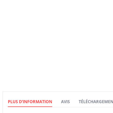
Skip
to
the
beginning
of
the
images
gallery
PLUS D’INFORMATION
AVIS
TÉLÉCHARGEMEN