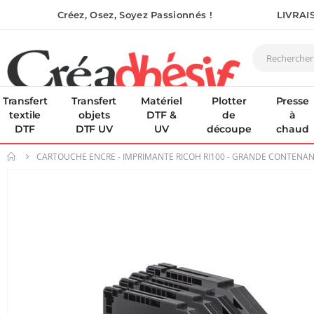
Créez, Osez, Soyez Passionnés !
LIVRAI
Transfert
Transfert
Matériel
Plotter
Presse
textile
objets
DTF &
de
à
DTF
DTF UV
UV
découpe
chaud
CARTOUCHE ENCRE - IMPRIMANTE RICOH RI100 - GRANDE CONTENAN
Skip
to
the
end
of
the
images
gallery