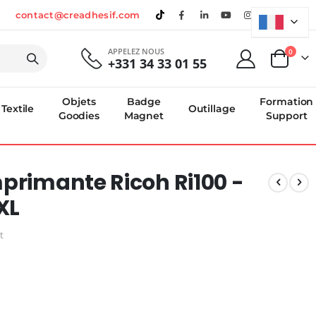
contact@creadhesif.com
APPELEZ NOUS
produi
0
+331 34 33 01 55
Panier
Objets
Badge
Formation
Textile
Outillage
Goodies
Magnet
Support
primante Ricoh Ri100 -
XL
t