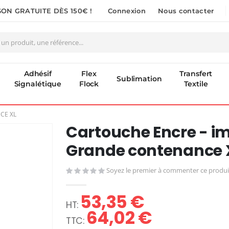
SON GRATUITE DÈS 150€ !
Connexion
Nous contacter
Adhésif
Flex
Transfert
Sublimation
Signalétique
Flock
Textile
CE XL
Cartouche Encre - im
Grande contenance 
Soyez le premier à commenter ce produi
53,35 €
64,02 €