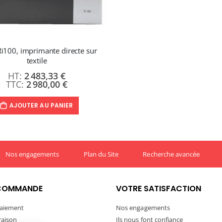
Ri100, imprimante directe sur
textile
2 483,33 €
2 980,00 €
AJOUTER AU PANIER
Nos engagements
Plan du Site
Recherche avancée
COMMANDE
VOTRE SATISFACTION
aiement
Nos engagements
vraison
Ils nous font confiance