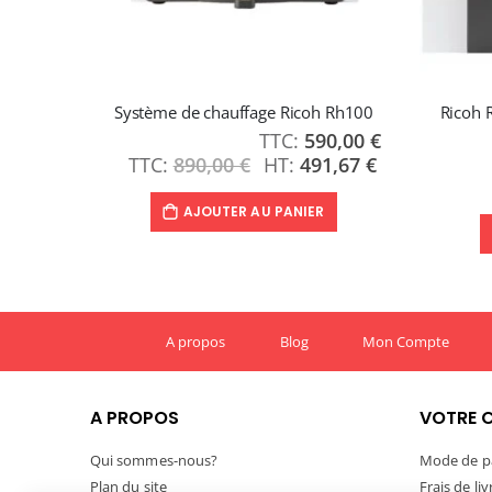
Système de chauffage Ricoh Rh100
Ricoh 
590,00 €
Prix
Spécial
890,00 €
491,67 €
AJOUTER AU PANIER
A propos
Blog
Mon Compte
A PROPOS
VOTRE 
Qui sommes-nous?
Mode de p
Plan du site
Frais de li