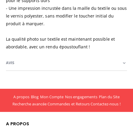
pour le supports durs
- Une impression incrustée dans la maille du textile ou sous
le vernis polyester, sans modifier le toucher initial du
produit à marquer.
La qualité photo sur textile est maintenant possible et
abordable, avec un rendu époustouflant !
AVIS
A propos
Blog
Mon Compte
Nos engagements
Plan du Site
Recherche avancée
Commandes et Retours
Contactez-nous !
A PROPOS