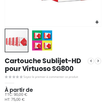
Skip
Cartouche Sublijet-HD
to
the
pour Virtuoso SG800
beginning
of
Soyez le premier à commenter ce produit
the
images
À partir de
gallery
90,00 €
75,00 €