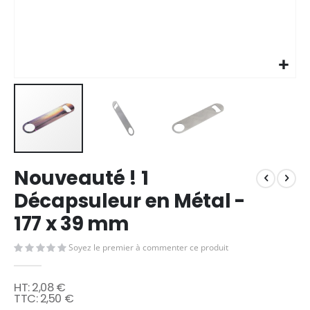
Skip
Nouveauté ! 1
to
the
Décapsuleur en Métal -
beginning
177 x 39 mm
of
the
images
Soyez le premier à commenter ce produit
gallery
2,08 €
2,50 €