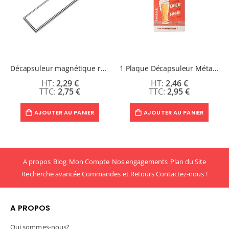
Décapsuleur magnétique rectangle - ZIPPY
1 Plaque Décapsuleur Métal Format Carte de Crédit 5,3 x 8,5 cm - SONIC
2,29 €
2,46 €
2,75 €
2,95 €
AJOUTER AU PANIER
AJOUTER AU PANIER
A propos
Blog
Mon Compte
Nos engagements
Plan du Site
Recherche avancée
Commandes et Retours
Contactez-nous !
A PROPOS
Qui sommes-nous?