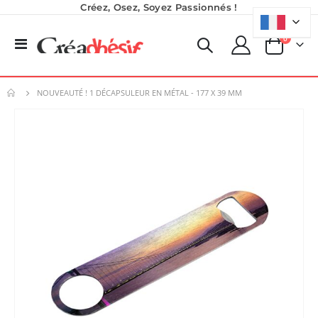
Créez, Osez, Soyez Passionnés !
produits
0
Basculer
Panier
la
navigation
NOUVEAUTÉ ! 1 DÉCAPSULEUR EN MÉTAL - 177 X 39 MM
Skip
to
the
end
of
the
images
gallery