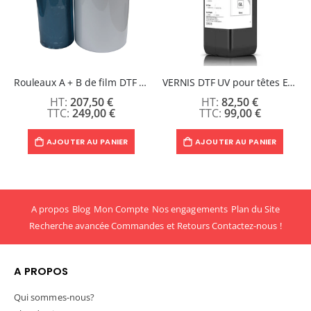
Rouleaux A + B de film DTF UV - 60cm x 100m
VERNIS DTF UV pour têtes Epson i3200 et XP600 - 1L
207,50 €
82,50 €
249,00 €
99,00 €
AJOUTER AU PANIER
AJOUTER AU PANIER
A propos
Blog
Mon Compte
Nos engagements
Plan du Site
Recherche avancée
Commandes et Retours
Contactez-nous !
A PROPOS
Qui sommes-nous?