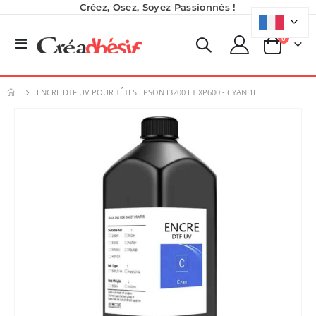
Créez, Osez, Soyez Passionnés !
produits
0
Basculer
Panier
la
navigation
ENCRE DTF UV POUR TÊTES EPSON I3200 ET XP600 - CYAN 1L
Skip
to
the
end
of
the
images
gallery