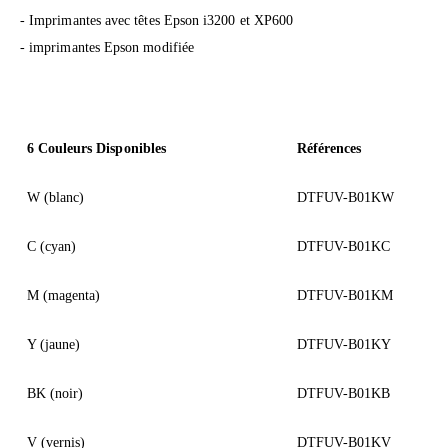
- Imprimantes avec têtes Epson i3200 et XP600
-
imprimantes Epson modifiée
6 Couleurs Disponibles
Références
W (blanc)
DTFUV-B01KW
C (cyan)
DTFUV-B01KC
M (magenta)
DTFUV-B01KM
Y (jaune)
DTFUV-B01KY
BK (noir)
DTFUV-B01KB
V (vernis)
DTFUV-B01KV