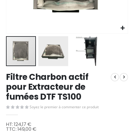
Skip
Filtre Charbon actif
to
the
pour Extracteur de
beginning
fumées DTF TS100
of
the
images
Soyez le premier à commenter ce produit
gallery
124,17 €
149,00 €