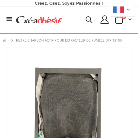
Créez, Osez, Soyez Passionnés !
produits
0
Basculer
Panier
la
navigation
FILTRE CHARBON ACTIF POUR EXTRACTEUR DE FUMÉES DTF TS100
Skip
to
the
end
of
the
images
gallery