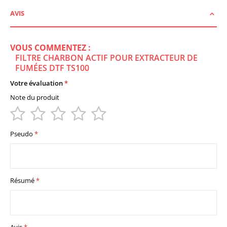
AVIS
VOUS COMMENTEZ :
FILTRE CHARBON ACTIF POUR EXTRACTEUR DE
FUMÉES DTF TS100
Votre évaluation
Note du produit
1
2
3
4
5
star
stars
stars
stars
stars
Pseudo
Résumé
Avis