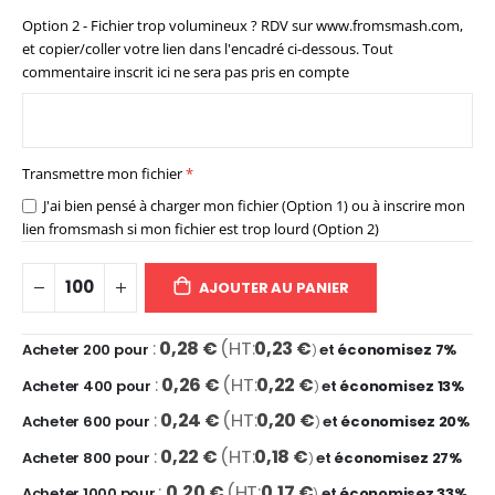
Option 2 - Fichier trop volumineux ? RDV sur www.fromsmash.com,
et copier/coller votre lien dans l'encadré ci-dessous. Tout
commentaire inscrit ici ne sera pas pris en compte
Transmettre mon fichier
J'ai bien pensé à charger mon fichier (Option 1) ou à inscrire mon
lien fromsmash si mon fichier est trop lourd (Option 2)
AJOUTER AU PANIER
0,28 €
0,23 €
Acheter 200 pour
et
économisez
7
%
0,26 €
0,22 €
Acheter 400 pour
et
économisez
13
%
0,24 €
0,20 €
Acheter 600 pour
et
économisez
20
%
0,22 €
0,18 €
Acheter 800 pour
et
économisez
27
%
0,20 €
0,17 €
Acheter 1000 pour
et
économisez
33
%