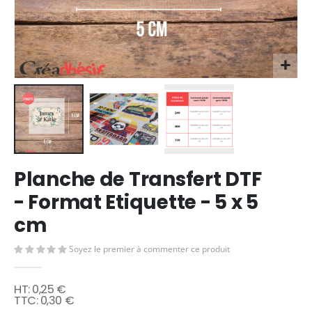
Skip
Planche de Transfert DTF
to
the
- Format Etiquette - 5 x 5
beginning
cm
of
the
images
Soyez le premier à commenter ce produit
gallery
0,25 €
0,30 €