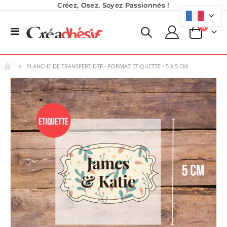
Créez, Osez, Soyez Passionnés !
produits
0
Basculer
Panier
la
navigation
PLANCHE DE TRANSFERT DTF - FORMAT ETIQUETTE - 5 X 5 CM
Skip
to
the
end
of
the
images
gallery