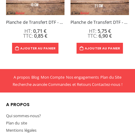
Planche de Transfert DTF - Format Coeur- 10 x 10 cm
Planche de Transfert DTF - Format A4 - 21 x 28 cm
0,71 €
5,75 €
0,85 €
6,90 €
AJOUTER AU PANIER
AJOUTER AU PANIER
A propos
Blog
Mon Compte
Nos engagements
Plan du Site
Recherche avancée
Commandes et Retours
Contactez-nous !
A PROPOS
Qui sommes-nous?
Plan du site
Mentions légales