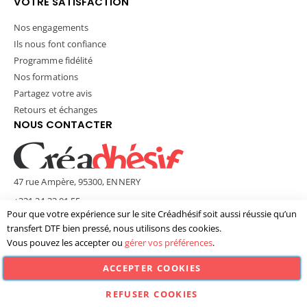
VOTRE SATISFACTION
Nos engagements
Ils nous font confiance
Programme fidélité
Nos formations
Partagez votre avis
Retours et échanges
NOUS CONTACTER
47 rue Ampère, 95300, ENNERY
+331 34 33 01 55
Pour que votre expérience sur le site Créadhésif soit aussi réussie qu’un
contact@creadhesif.com
transfert DTF bien pressé, nous utilisons des cookies.
Lun - Ven / 9h30 - 12h00 & 14h00 - 17h00
Vous pouvez les accepter ou
gérer vos préférences
.
ACCEPTER COOKIES
© Créadhésif 2025. Tous Droits Réservés.
REFUSER COOKIES